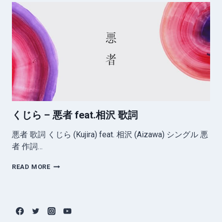
–
ジ
オ
ラ
マ
の
中
で
歌
詞
くじら – 悪者 feat.相沢 歌詞
悪者 歌詞 くじら (Kujira) feat. 相沢 (Aizawa) シングル 悪
者 作詞…
く
READ MORE
じ
ら
–
悪
者
FEAT.