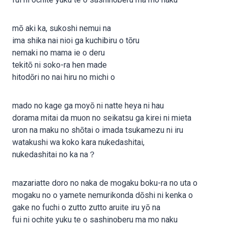
mō aki ka, sukoshi nemui na
ima shika nai nioi ga kuchibiru o tōru
nemaki no mama ie o deru
tekitō ni soko-ra hen made
hitodōri no nai hiru no michi o
mado no kage ga moyō ni natte heya ni hau
dorama mitai da muon no seikatsu ga kirei ni mieta
uron na maku no shōtai o imada tsukamezu ni iru
watakushi wa koko kara nukedashitai,
nukedashitai no ka na？
mazariatte doro no naka de mogaku boku-ra no uta o
mogaku no o yamete nemurikonda dōshi ni kenka o
gake no fuchi o zutto zutto aruite iru yō na
fui ni ochite yuku te o sashinoberu ma mo naku