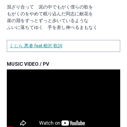
混ざり合って 泥の中でもがく僕らの歌を
もがくのをやめて眠り込んだ同志に献花を
崖の淵をずっとずっと歩いているような
ふいに落ちてゆく 手を差し伸べるまもなく
くじら 悪者 feat.相沢 歌詞
MUSIC VIDEO / PV