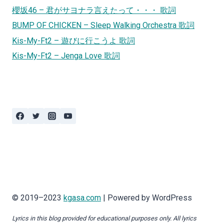
櫻坂46 – 君がサヨナラ言えたって・・・ 歌詞
BUMP OF CHICKEN – Sleep Walking Orchestra 歌詞
Kis-My-Ft2 – 遊びに行こうよ 歌詞
Kis-My-Ft2 – Jenga Love 歌詞
© 2019–2023
kgasa.com
| Powered by WordPress
Lyrics in this blog provided for educational purposes only. All lyrics