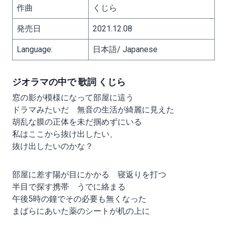
作曲
くじら
発売日
2021.12.08
Language:
日本語/ Japanese
ジオラマの中で 歌詞 くじら
窓の影が模様になって部屋に這う
ドラマみたいだ 無音の生活が綺麗に見えた
胡乱な膜の正体を未だ掴めずにいる
私はここから抜け出したい、
抜け出したいのかな？
部屋に差す陽が目にかかる 寝返りを打つ
半目で探す携帯 うでに絡まる
午後5時の鐘でその必要も無くなった
まばらにあいた薬のシートが机の上に