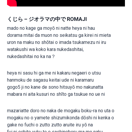
くじら – ジオラマの中で ROMAJI
mado no kage ga moyō ni natte heya ni hau
dorama mitai da muon no seikatsu ga kirei ni mieta
uron na maku no shōtai o imada tsukamezu ni iru
watakushi wa koko kara nukedashitai,
nukedashitai no ka na？
heya ni sasu hi ga me ni kakaru negaeri o utsu
hanmoku de sagasu keitai ude ni karamaru
gogo5 ji no kane de sono hitsuyō mo nakunatta
mabara ni aita kusuri no shīto ga tsukue no ue ni
mazariatte doro no naka de mogaku boku-ra no uta o
mogaku no o yamete shizumikonda dōshi ni kenka o
gake no fuchi o zutto zutto aruite iru yō na
fui ni ochite yuku te o sashinoberu ma mo naku