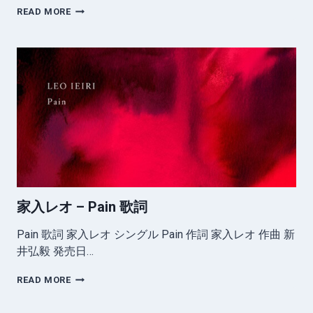
家
READ MORE
入
レ
オ
–
か
わ
い
い
人
歌
詞
家入レオ – Pain 歌詞
Pain 歌詞 家入レオ シングル Pain 作詞 家入レオ 作曲 新
井弘毅 発売日…
家
READ MORE
入
レ