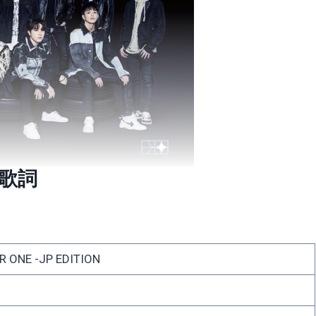
- 歌詞
R ONE -JP EDITION