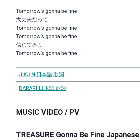
Tomorrow’s gonna be fine
大丈夫だって
Tomorrow’s gonna be fine
Tomorrow’s gonna be fine
信じてるよ
Tomorrow’s gonna be fine
JIKJIN 日本語 歌詞
DARARI 日本語 歌詞
MUSIC VIDEO / PV
TREASURE Gonna Be Fine Japanese