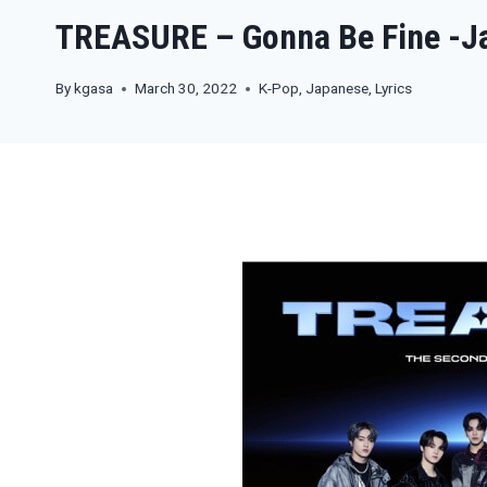
TREASURE – Gonna Be Fine -
By
kgasa
March 30, 2022
K-Pop
,
Japanese
,
Lyrics