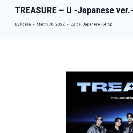
TREASURE – U -Japanese ver
By
kgasa
March 30, 2022
Lyrics
,
Japanese
,
K-Pop