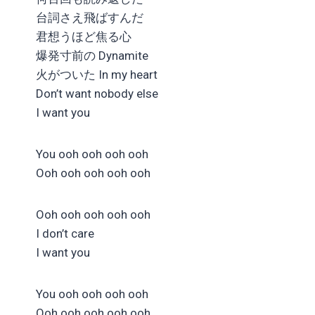
台詞さえ飛ばすんだ
君想うほど焦る心
爆発寸前の Dynamite
火がついた In my heart
Don’t want nobody else
I want you
You ooh ooh ooh ooh
Ooh ooh ooh ooh ooh
Ooh ooh ooh ooh ooh
I don’t care
I want you
You ooh ooh ooh ooh
Ooh ooh ooh ooh ooh