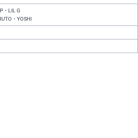
P・LIL G
RUTO・YOSHI