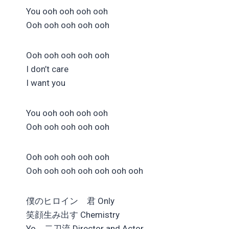
You ooh ooh ooh ooh
Ooh ooh ooh ooh ooh
Ooh ooh ooh ooh ooh
I don’t care
I want you
You ooh ooh ooh ooh
Ooh ooh ooh ooh ooh
Ooh ooh ooh ooh ooh
Ooh ooh ooh ooh ooh ooh ooh
僕のヒロイン 君 Only
笑顔生み出す Chemistry
Yo 二刀流 Director and Actor