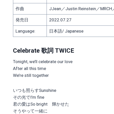
作曲
JJean／Justin Reinstein／MRCH／
発売日
2022.07.27
Language:
日本語/ Japanese
Celebrate 歌詞 TWICE
Tonight, we’ll celebrate our love
After all this time
We’re still together
いつも照らすSunshine
その光でI’m fine
君の愛はSo bright 輝かせた
そうやって一緒に