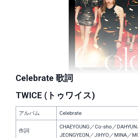
Celebrate 歌詞
TWICE (トゥワイス)
アルバム
Celebrate
CHAEYOUNG／Co-sho／DAHYUNJ.Y. 
作詞
JEONGYEON／JIHYO／MINA／M