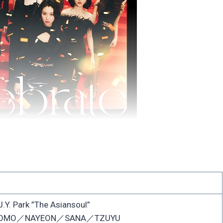
Park ”The Asiansoul”
OMO／NAYEON／SANA／TZUYU