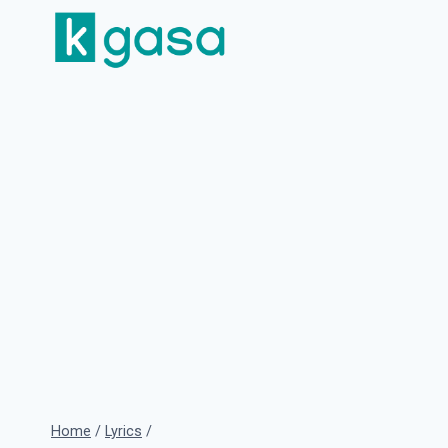
Skip
to
content
Home
/
Lyrics
/