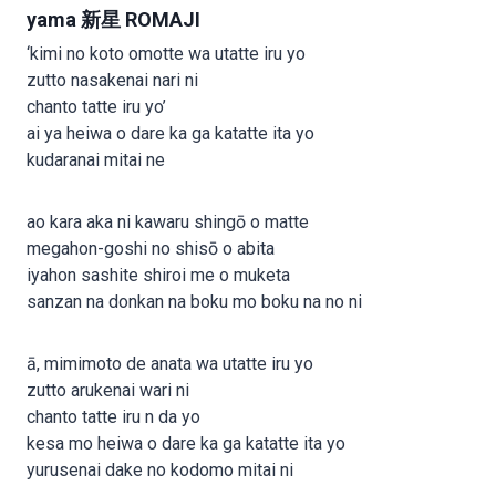
yama 新星 ROMAJI
‘kimi no koto omotte wa utatte iru yo
zutto nasakenai nari ni
chanto tatte iru yo’
ai ya heiwa o dare ka ga katatte ita yo
kudaranai mitai ne
ao kara aka ni kawaru shingō o matte
megahon-goshi no shisō o abita
iyahon sashite shiroi me o muketa
sanzan na donkan na boku mo boku na no ni
ā, mimimoto de anata wa utatte iru yo
zutto arukenai wari ni
chanto tatte iru n da yo
kesa mo heiwa o dare ka ga katatte ita yo
yurusenai dake no kodomo mitai ni