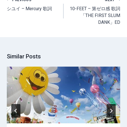
navigation
シユイ – Mercury 歌詞
10-FEET – 第ゼロ感 歌詞
「THE FIRST SLUM
DANK」ED
Similar Posts