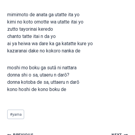
mimimoto de anata ga utatte ita yo
kimi no koto omotte wa utatte itai yo
zutto tayorinai keredo
chanto tatte itai n da yo
ai ya heiwa wa dare ka ga katatte kure yo
kazaranai dake no kokoro nanka de
moshi mo boku ga sutā ni nattara
donna shi o sa, utaeru n darō?
donna kotoba de sa, uttaeru n darō
kono hoshi de kono boku de
Post
#
yama
Tags:
Post
PREVIOUS
NEXT