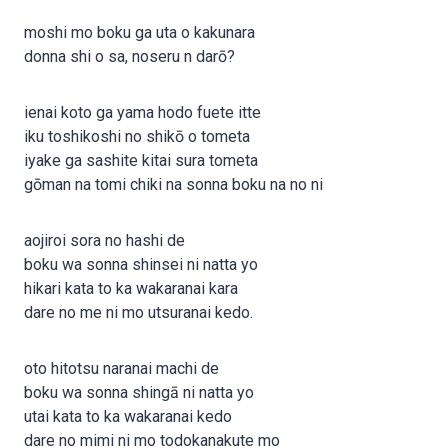
moshi mo boku ga uta o kakunara
donna shi o sa, noseru n darō?
ienai koto ga yama hodo fuete itte
iku toshikoshi no shikō o tometa
iyake ga sashite kitai sura tometa
gōman na tomi chiki na sonna boku na no ni
aojiroi sora no hashi de
boku wa sonna shinsei ni natta yo
hikari kata to ka wakaranai kara
dare no me ni mo utsuranai kedo.
oto hitotsu naranai machi de
boku wa sonna shingā ni natta yo
utai kata to ka wakaranai kedo
dare no mimi ni mo todokanakute mo