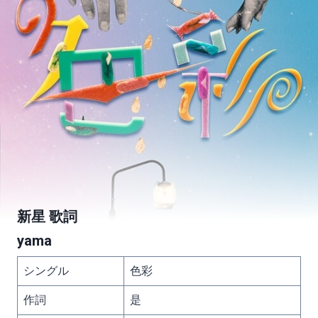
新星 歌詞
yama
シングル
色彩
作詞
是