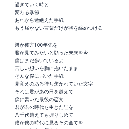
過ぎていく時と
変わる季節
あれから途絶えた手紙
もう届かない言葉だけが胸を締めつける
遥か彼方100年先を
君が見てみたいと願った未来を今
僕はまだ歩いているよ
苦しい想いを胸に抱いたまま
そんな僕に届いた手紙
見覚えのある待ち焦がれていた文字
それは君があの日を越えて
僕に書いた最後の恋文
君が君の時代を生きた証を
八千代越えても握りしめて
僕が僕の時代に見るその全てを