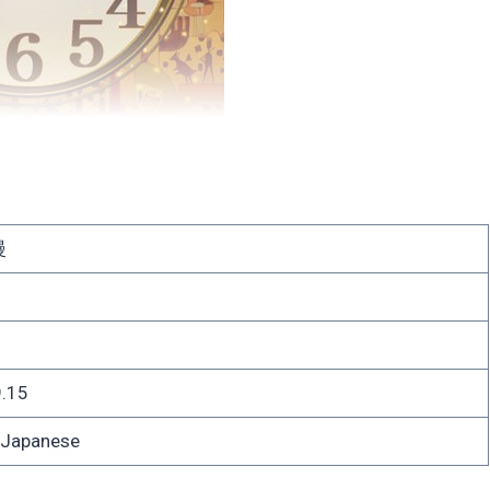
漫
.15
apanese