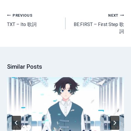
Post
PREVIOUS
NEXT
navigation
TXT – Ito 歌詞
BE:FIRST – First Step 歌
詞
Similar Posts