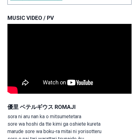
MUSIC VIDEO / PV
優里 ベテルギウス ROMAJI
sora ni aru nan ka o mitsumetetara
sore wa hoshi da tte kimi ga oshiete kureta
marude sore wa boku-ra mitai ni yorisotteru
sore o nai tari warattari tsunaide iku