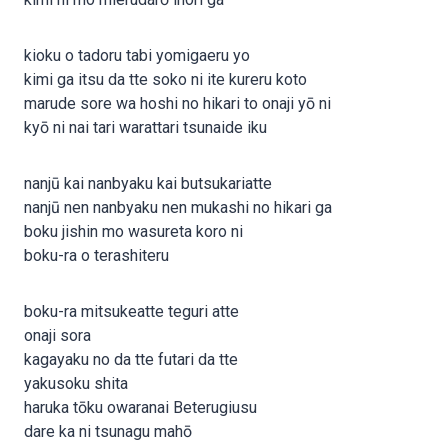
kioku o tadoru tabi yomigaeru yo
kimi ga itsu da tte soko ni ite kureru koto
marude sore wa hoshi no hikari to onaji yō ni
kyō ni nai tari warattari tsunaide iku
nanjū kai nanbyaku kai butsukariatte
nanjū nen nanbyaku nen mukashi no hikari ga
boku jishin mo wasureta koro ni
boku-ra o terashiteru
boku-ra mitsukeatte teguri atte
onaji sora
kagayaku no da tte futari da tte
yakusoku shita
haruka tōku owaranai Beterugiusu
dare ka ni tsunagu mahō