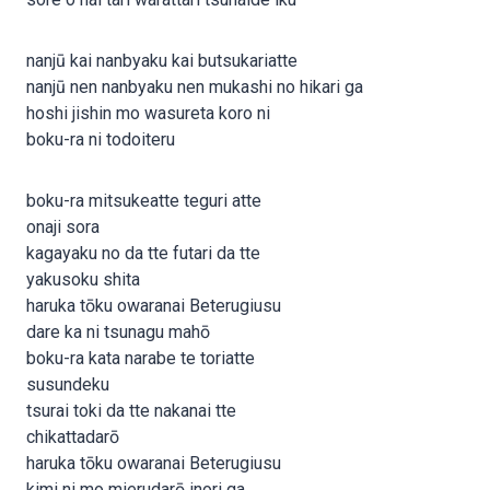
nanjū kai nanbyaku kai butsukariatte
nanjū nen nanbyaku nen mukashi no hikari ga
hoshi jishin mo wasureta koro ni
boku-ra ni todoiteru
boku-ra mitsukeatte teguri atte
onaji sora
kagayaku no da tte futari da tte
yakusoku shita
haruka tōku owaranai Beterugiusu
dare ka ni tsunagu mahō
boku-ra kata narabe te toriatte
susundeku
tsurai toki da tte nakanai tte
chikattadarō
haruka tōku owaranai Beterugiusu
kimi ni mo mierudarō inori ga