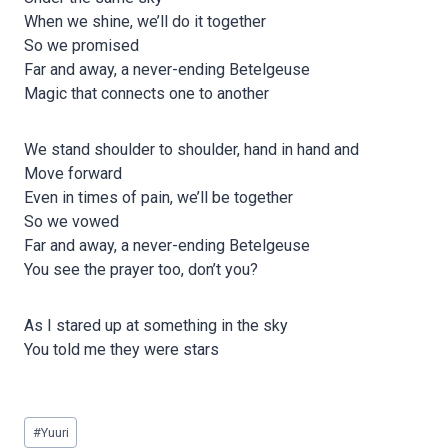
When we shine, we’ll do it together
So we promised
Far and away, a never-ending Betelgeuse
Magic that connects one to another
We stand shoulder to shoulder, hand in hand and
Move forward
Even in times of pain, we’ll be together
So we vowed
Far and away, a never-ending Betelgeuse
You see the prayer too, don’t you?
As I stared up at something in the sky
You told me they were stars
Post
#
Yuuri
Tags: