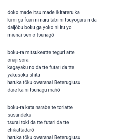
doko made itsu made ikirareru ka
kimi ga fuan ni naru tabi ni tsuyogaru n da
daijōbu boku ga yoko ni iru yo
mienai sen o tsunagō
boku-ra mitsukeatte teguri atte
onaji sora
kagayaku no da tte futari da tte
yakusoku shita
haruka tōku owaranai Beterugiusu
dare ka ni tsunagu mahō
boku-ra kata narabe te toriatte
susundeku
tsurai toki da tte futari da tte
chikattadarō
haruka tōku owaranai Beterugiusu