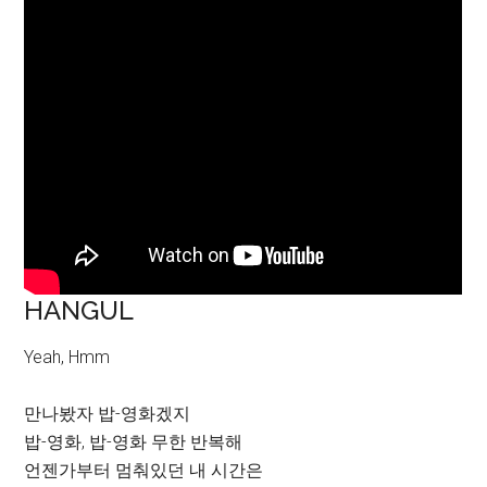
HANGUL
Yeah, Hmm
만나봤자 밥-영화겠지
밥-영화, 밥-영화 무한 반복해
언젠가부터 멈춰있던 내 시간은