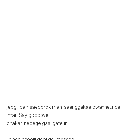
jeogi, bamsaedorok mani saenggakae bwanneunde
iman Say goodbye
chakan neoege gasi gateun
jinjage heeojil geol geuraesseo