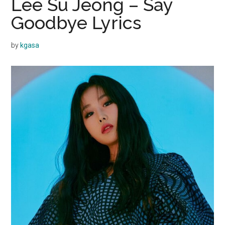
Lee Su Jeong – Say
Goodbye Lyrics
by
kgasa