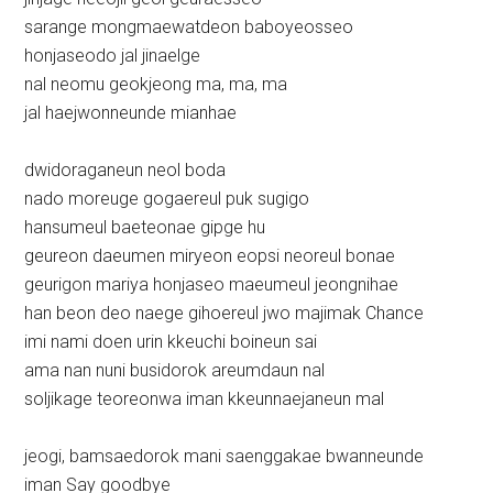
sarange mongmaewatdeon baboyeosseo
honjaseodo jal jinaelge
nal neomu geokjeong ma, ma, ma
jal haejwonneunde mianhae
dwidoraganeun neol boda
nado moreuge gogaereul puk sugigo
hansumeul baeteonae gipge hu
geureon daeumen miryeon eopsi neoreul bonae
geurigon mariya honjaseo maeumeul jeongnihae
han beon deo naege gihoereul jwo majimak Chance
imi nami doen urin kkeuchi boineun sai
ama nan nuni busidorok areumdaun nal
soljikage teoreonwa iman kkeunnaejaneun mal
jeogi, bamsaedorok mani saenggakae bwanneunde
iman Say goodbye