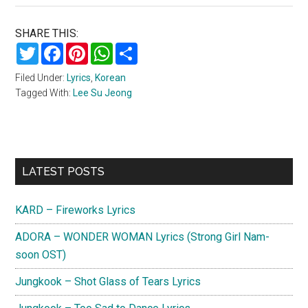
SHARE THIS:
Twitter
Facebook
Pinterest
WhatsApp
Share
Filed Under:
Lyrics
,
Korean
Tagged With:
Lee Su Jeong
Primary
LATEST POSTS
Sidebar
KARD – Fireworks Lyrics
ADORA – WONDER WOMAN Lyrics (Strong Girl Nam-
soon OST)
Jungkook – Shot Glass of Tears Lyrics