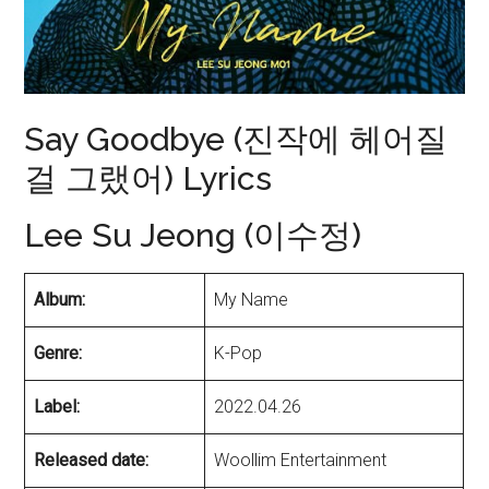
Say Goodbye (진작에 헤어질
걸 그랬어) Lyrics
Lee Su Jeong (이수정)
Album:
My Name
Genre:
K-Pop
Label:
2022.04.26
Released date:
Woollim Entertainment