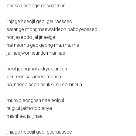
chakan neoege gasi gateun
jinjage heeojil geol geuraesseo
sarange mongmaewatdeon baboyeosseo
honjaseodo jal jinaelge
nal neomu geokjeong ma, ma, ma
jal haejwonneunde mianhae
neol jeongmal akkyeojuneun
geureon sarameul manna
na, naege seon neukkil su eomneun
mupyojeonghan nae eolgul
nuguui jalmotdo anya
mianhae, jal jinae
jinjage heeojil geol geuraesseo