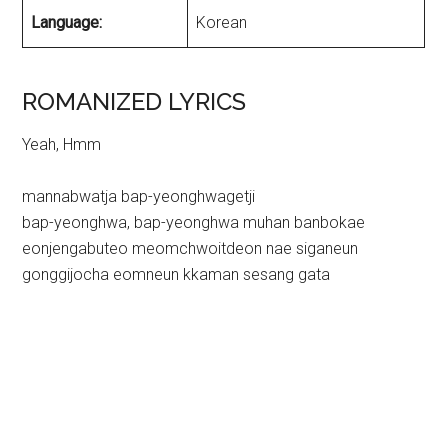
Language:
Korean
ROMANIZED LYRICS
Yeah, Hmm
mannabwatja bap-yeonghwagetji
bap-yeonghwa, bap-yeonghwa muhan banbokae
eonjengabuteo meomchwoitdeon nae siganeun
gonggijocha eomneun kkaman sesang gata