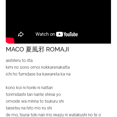
MACO 夏風邪 ROMAJI
aishiteru to itta
kimi no sono omoi nokkarenakatta
ichi ho fumidase ba kawareta ka na
kono koi ni honki ni nattari
torimidashi tari nante shinai yo
omoide wa minna to tsukuru shi
taisetsu na hito mo iru shi
de mo, tsurai toki nan mo iwazu ni watakushi no te o