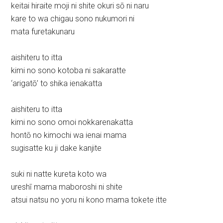
keitai hiraite moji ni shite okuri sō ni naru
kare to wa chigau sono nukumori ni
mata furetakunaru
aishiteru to itta
kimi no sono kotoba ni sakaratte
‘arigatō’ to shika ienakatta
aishiteru to itta
kimi no sono omoi nokkarenakatta
hontō no kimochi wa ienai mama
sugisatte ku ji dake kanjite
suki ni natte kureta koto wa
ureshī mama maboroshi ni shite
atsui natsu no yoru ni kono mama tokete itte