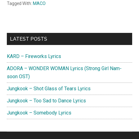
Tagged With:
MACO
Primary
LATEST POSTS
Sidebar
KARD – Fireworks Lyrics
ADORA – WONDER WOMAN Lyrics (Strong Girl Nam-
soon OST)
Jungkook – Shot Glass of Tears Lyrics
Jungkook – Too Sad to Dance Lyrics
Jungkook – Somebody Lyrics