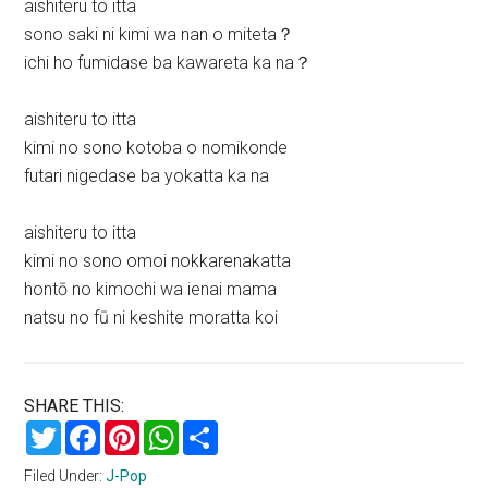
aishiteru to itta
sono saki ni kimi wa nan o miteta？
ichi ho fumidase ba kawareta ka na？
aishiteru to itta
kimi no sono kotoba o nomikonde
futari nigedase ba yokatta ka na
aishiteru to itta
kimi no sono omoi nokkarenakatta
hontō no kimochi wa ienai mama
natsu no fū ni keshite moratta koi
SHARE THIS:
Twitter
Facebook
Pinterest
WhatsApp
Share
Filed Under:
J-Pop