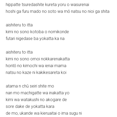
hippatte tsuredashite kureta yoru o wasurenai
hoshi ga furu mado no soto wa mō natsu no nioi ga shita
aishiteru to itta
kimi no sono kotoba o nomikonde
futari nigedase ba yokatta ka na
aishiteru to itta
kimi no sono omoi nokkarenakatta
hontō no kimochi wa ienai mama
natsu no kaze ni kakikesareta koi
atama n chū seiri shite mo
nan mo machigatte wa inakatta yo
kimi wa watakushi no akogare de
sore dake de yokatta kara
de mo, ukande wa kieruaitai o ima sugu ni