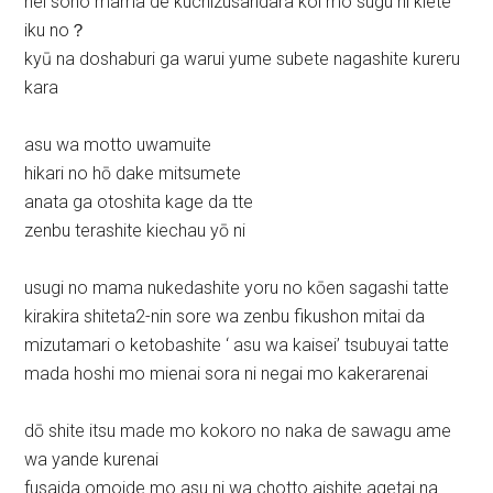
nei sono mama de kuchizusandara koi mo sugu ni kiete
iku no？
kyū na doshaburi ga warui yume subete nagashite kureru
kara
asu wa motto uwamuite
hikari no hō dake mitsumete
anata ga otoshita kage da tte
zenbu terashite kiechau yō ni
usugi no mama nukedashite yoru no kōen sagashi tatte
kirakira shiteta2-nin sore wa zenbu fikushon mitai da
mizutamari o ketobashite ‘ asu wa kaisei’ tsubuyai tatte
mada hoshi mo mienai sora ni negai mo kakerarenai
dō shite itsu made mo kokoro no naka de sawagu ame
wa yande kurenai
fusaida omoide mo asu ni wa chotto aishite agetai na