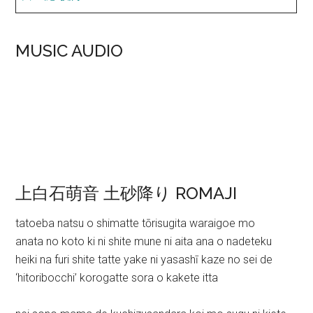
MUSIC AUDIO
上白石萌音 土砂降り ROMAJI
tatoeba natsu o shimatte tōrisugita waraigoe mo
anata no koto ki ni shite mune ni aita ana o nadeteku
heiki na furi shite tatte yake ni yasashī kaze no sei de
‘hitoribocchi’ korogatte sora o kakete itta