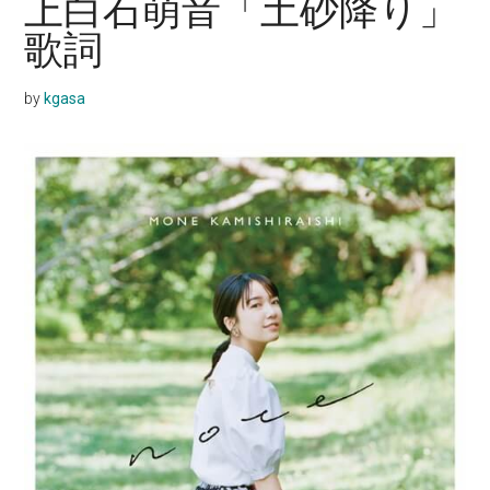
上白石萌音「土砂降り」
歌詞
by
kgasa