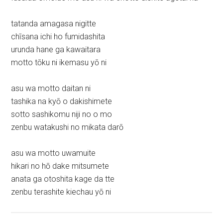
tatanda amagasa nigitte
chīsana ichi ho fumidashita
urunda hane ga kawaitara
motto tōku ni ikemasu yō ni
asu wa motto daitan ni
tashika na kyō o dakishimete
sotto sashikomu niji no o mo
zenbu watakushi no mikata darō
asu wa motto uwamuite
hikari no hō dake mitsumete
anata ga otoshita kage da tte
zenbu terashite kiechau yō ni