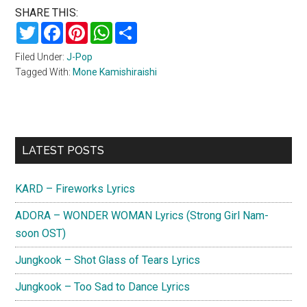
SHARE THIS:
Twitter
Facebook
Pinterest
WhatsApp
Share
Filed Under:
J-Pop
Tagged With:
Mone Kamishiraishi
Primary
LATEST POSTS
Sidebar
KARD – Fireworks Lyrics
ADORA – WONDER WOMAN Lyrics (Strong Girl Nam-
soon OST)
Jungkook – Shot Glass of Tears Lyrics
Jungkook – Too Sad to Dance Lyrics