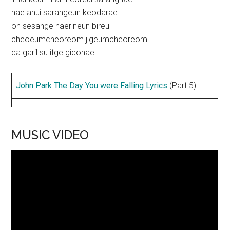
nae anui sarangeun keodarae
on sesange naerineun bireul
cheoeumcheoreom jigeumcheoreom
da garil su itge gidohae
John Park The Day You were Falling Lyrics
(Part 5)
MUSIC VIDEO