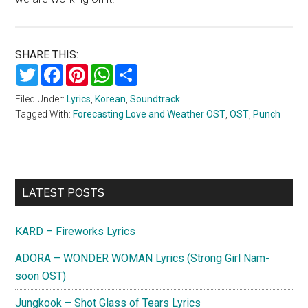
SHARE THIS:
Twitter
Facebook
Pinterest
WhatsApp
Share
Filed Under:
Lyrics
,
Korean
,
Soundtrack
Tagged With:
Forecasting Love and Weather OST
,
OST
,
Punch
Primary
LATEST POSTS
Sidebar
KARD – Fireworks Lyrics
ADORA – WONDER WOMAN Lyrics (Strong Girl Nam-
soon OST)
Jungkook – Shot Glass of Tears Lyrics