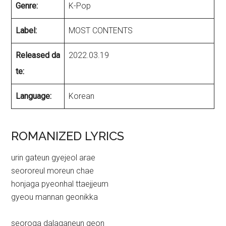
Genre:
K-Pop
Label:
MOST CONTENTS
Released da
2022.03.19
te:
Language:
Korean
ROMANIZED LYRICS
urin gateun gyejeol arae
seororeul moreun chae
honjaga pyeonhal ttaejjeum
gyeou mannan geonikka
seoroga dalaganeun geon