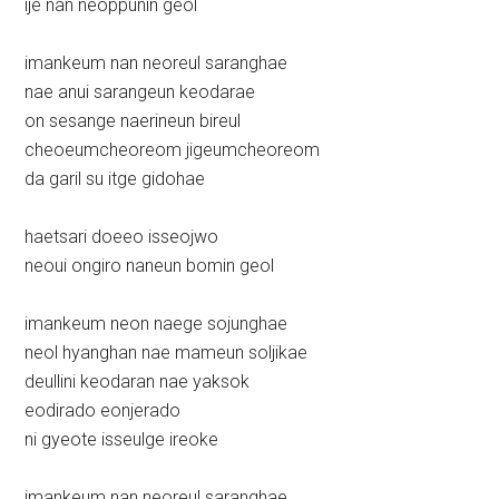
ije nan neoppunin geol
imankeum nan neoreul saranghae
nae anui sarangeun keodarae
on sesange naerineun bireul
cheoeumcheoreom jigeumcheoreom
da garil su itge gidohae
haetsari doeeo isseojwo
neoui ongiro naneun bomin geol
imankeum neon naege sojunghae
neol hyanghan nae mameun soljikae
deullini keodaran nae yaksok
eodirado eonjerado
ni gyeote isseulge ireoke
imankeum nan neoreul saranghae