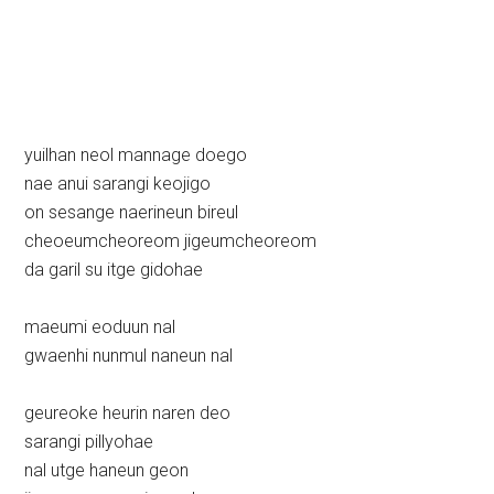
yuilhan neol mannage doego
nae anui sarangi keojigo
on sesange naerineun bireul
cheoeumcheoreom jigeumcheoreom
da garil su itge gidohae
maeumi eoduun nal
gwaenhi nunmul naneun nal
geureoke heurin naren deo
sarangi pillyohae
nal utge haneun geon