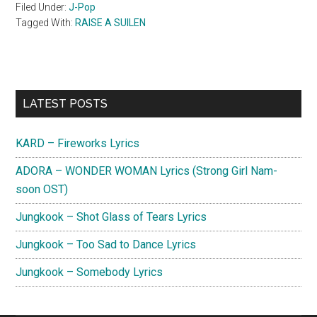
Filed Under:
J-Pop
Tagged With:
RAISE A SUILEN
Primary
LATEST POSTS
Sidebar
KARD – Fireworks Lyrics
ADORA – WONDER WOMAN Lyrics (Strong Girl Nam-
soon OST)
Jungkook – Shot Glass of Tears Lyrics
Jungkook – Too Sad to Dance Lyrics
Jungkook – Somebody Lyrics