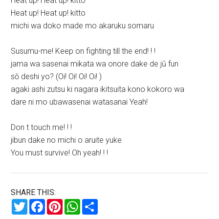
Heat up! Heat up! kitto
Heat up! Heat up! kitto
michi wa doko made mo akaruku somaru
Susumu-me! Keep on fighting till the end! ! !
jama wa sasenai mikata wa onore dake de jū fun
sō deshi yo? (Oi! Oi! Oi! Oi! )
agaki ashi zutsu ki nagara ikitsuita kono kokoro wa
dare ni mo ubawasenai watasanai Yeah!
Don t touch me! ! !
jibun dake no michi o aruite yuke
You must survive! Oh yeah! ! !
SHARE THIS:
Twitter
Facebook
Pinterest
WhatsApp
Share