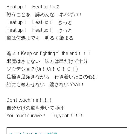
Heat up！ Heat up！×２
戦うことを 諦めんな ネバギバ！
Heat up！ Heat up！ きっと
Heat up！ Heat up！ きっと
道は何処までも 明るく染まる
進メ！Keep on fighting till the end！！！
邪魔はさせない 味方は己だけで十分
ソウデショ？(Oi！ Oi！ Oi！ Oi！)
足掻き足宛きながら 行き着いたこの心は
誰にも奪わせない 渡さない Yeah！
Don’t touch me！！！
自分だけの道を歩いてゆけ
You must survive！ Oh, yeah！！！