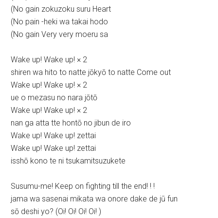
(No gain zokuzoku suru Heart
(No pain -heki wa takai hodo
(No gain Very very moeru sa
Wake up! Wake up! × 2
shiren wa hito to natte jōkyō to natte Come out
Wake up! Wake up! × 2
ue o mezasu no nara jōtō
Wake up! Wake up! × 2
nan ga atta tte hontō no jibun de iro
Wake up! Wake up! zettai
Wake up! Wake up! zettai
isshō kono te ni tsukamitsuzukete
Susumu-me! Keep on fighting till the end! ! !
jama wa sasenai mikata wa onore dake de jū fun
sō deshi yo? (Oi! Oi! Oi! Oi! )