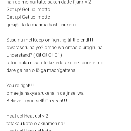
nan do mo nai tatte saken datte ī jan♪ × 2
Get up! Get up! motto
Get up! Get up! motto
gekijō idaita manma hashirinukero!
Susumu-me! Keep on fighting till the end! ! !
owaraseru na yo? omae wa omae o uragiru na
Understand? ( Oi! Oi! Oi! Oi! )
tatoe baka ni sarete kizu-darake de taorete mo
dare ga nan o iō ga machigattenai
You re right! ! !
omae ja nakya arukenai n da jinsei wa
Believe in yourself! Oh yeah! ! !
Heat up! Heat up! × 2
tatakau koto o akiramen na !