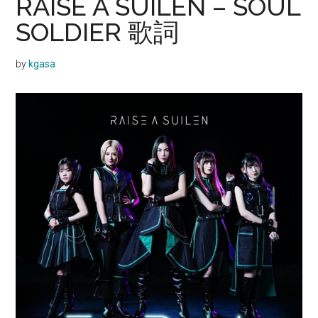
RAISE A SUILEN – SOUL
SOLDIER 歌詞
by
kgasa