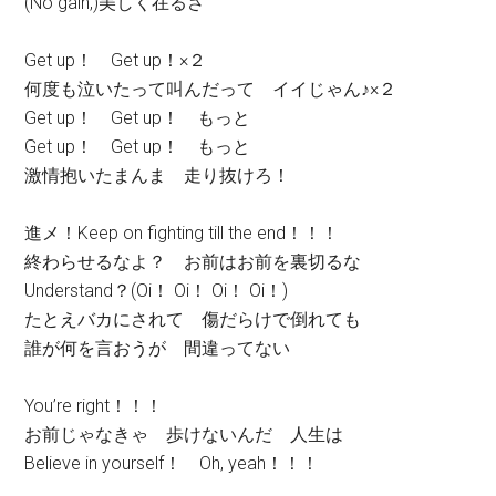
(No gain,)美しく在るさ
Get up！ Get up！×２
何度も泣いたって叫んだって イイじゃん♪×２
Get up！ Get up！ もっと
Get up！ Get up！ もっと
激情抱いたまんま 走り抜けろ！
進メ！Keep on fighting till the end！！！
終わらせるなよ？ お前はお前を裏切るな
Understand？(Oi！ Oi！ Oi！ Oi！)
たとえバカにされて 傷だらけで倒れても
誰が何を言おうが 間違ってない
You’re right！！！
お前じゃなきゃ 歩けないんだ 人生は
Believe in yourself！ Oh, yeah！！！