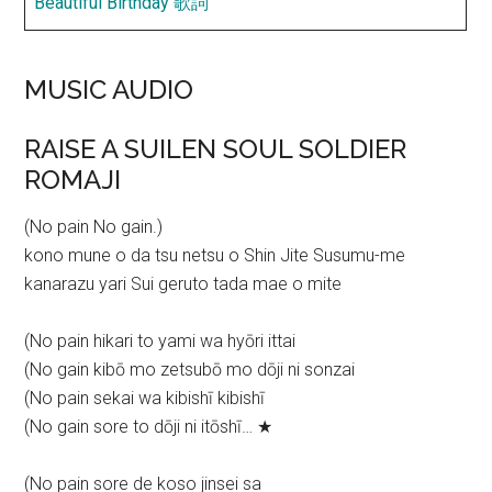
Beautiful Birthday 歌詞
MUSIC AUDIO
RAISE A SUILEN SOUL SOLDIER
ROMAJI
(No pain No gain.)
kono mune o da tsu netsu o Shin Jite Susumu-me
kanarazu yari Sui geruto tada mae o mite
(No pain hikari to yami wa hyōri ittai
(No gain kibō mo zetsubō mo dōji ni sonzai
(No pain sekai wa kibishī kibishī
(No gain sore to dōji ni itōshī… ★
(No pain sore de koso jinsei sa