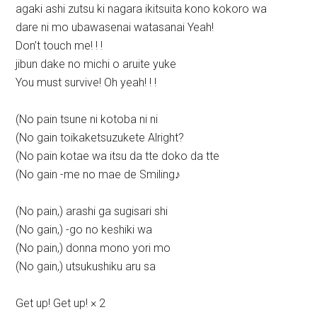
agaki ashi zutsu ki nagara ikitsuita kono kokoro wa
dare ni mo ubawasenai watasanai Yeah!
Don’t touch me! ! !
jibun dake no michi o aruite yuke
You must survive! Oh yeah! ! !
(No pain tsune ni kotoba ni ni
(No gain toikaketsuzukete Alright?
(No pain kotae wa itsu da tte doko da tte
(No gain -me no mae de Smiling♪
(No pain,) arashi ga sugisari shi
(No gain,) -go no keshiki wa
(No pain,) donna mono yori mo
(No gain,) utsukushiku aru sa
Get up! Get up! × 2