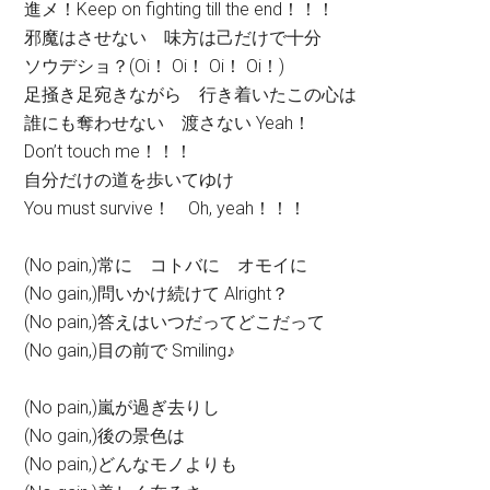
進メ！Keep on fighting till the end！！！
邪魔はさせない 味方は己だけで十分
ソウデショ？(Oi！ Oi！ Oi！ Oi！)
足掻き足宛きながら 行き着いたこの心は
誰にも奪わせない 渡さない Yeah！
Don’t touch me！！！
自分だけの道を歩いてゆけ
You must survive！ Oh, yeah！！！
(No pain,)常に コトバに オモイに
(No gain,)問いかけ続けて Alright？
(No pain,)答えはいつだってどこだって
(No gain,)目の前で Smiling♪
(No pain,)嵐が過ぎ去りし
(No gain,)後の景色は
(No pain,)どんなモノよりも