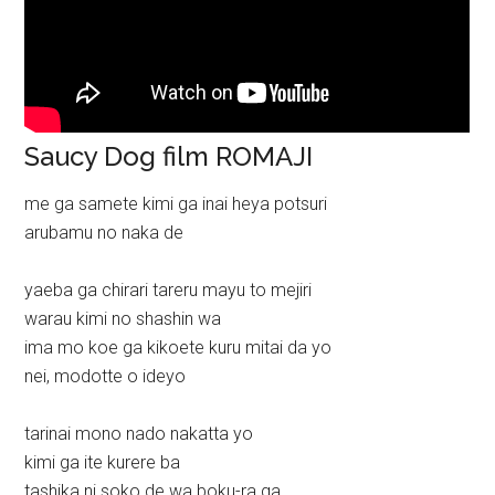
Saucy Dog film ROMAJI
me ga samete kimi ga inai heya potsuri
arubamu no naka de
yaeba ga chirari tareru mayu to mejiri
warau kimi no shashin wa
ima mo koe ga kikoete kuru mitai da yo
nei, modotte o ideyo
tarinai mono nado nakatta yo
kimi ga ite kurere ba
tashika ni soko de wa boku-ra ga