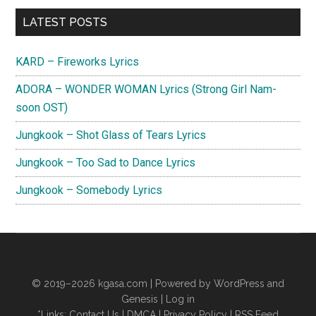
Primary
LATEST POSTS
Sidebar
KARD – Fireworks Lyrics
ADORA – WONDER WOMAN Lyrics (Strong Girl Nam-
soon OST)
Jungkook – Shot Glass of Tears Lyrics
Jungkook – Too Sad to Dance Lyrics
Jungkook – Somebody Lyrics
© 2019–2026
kgasa.com
| Powered by WordPress and
Genesis |
Log in
*Links:
Contact Us
|
DMCA
|
Privacy Policy
|
RSS Feed