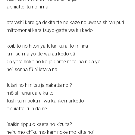
aishiatte ita no ni na
atarashī kare ga dekita tte ne kaze no uwasa shiran puri
mittomonai kara tsuyo-gatte wa iru kedo
koibito no hitori ya futari kurai to minna
ki ni sun na yo tte warau kedo sā
dō yara hoka no ko ja dame mitai na n da yo
nei, sonna fū ni ietara na
futari no himitsu ja nakatta no？
mō shiranai dare ka to
tashika ni boku ni wa kankei nai kedo
aishiatte iru n da ne
“saikin rippu o kaeta no kizuita?
neiru mo chīku mo kaminoke mo kitta no”