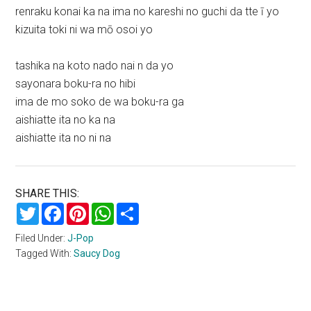
renraku konai ka na ima no kareshi no guchi da tte ī yo
kizuita toki ni wa mō osoi yo
tashika na koto nado nai n da yo
sayonara boku-ra no hibi
ima de mo soko de wa boku-ra ga
aishiatte ita no ka na
aishiatte ita no ni na
SHARE THIS:
Twitter
Facebook
Pinterest
WhatsApp
Share
Filed Under:
J-Pop
Tagged With:
Saucy Dog