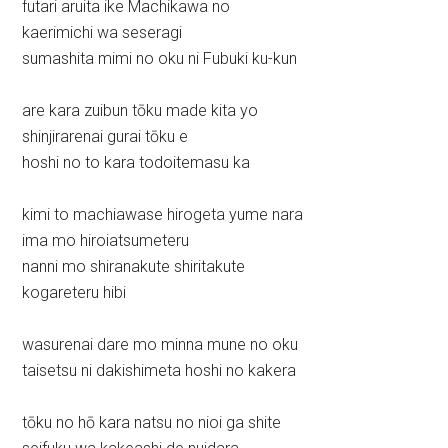
futari aruita ike Machikawa no
kaerimichi wa seseragi
sumashita mimi no oku ni Fubuki ku-kun
are kara zuibun tōku made kita yo
shinjirarenai gurai tōku e
hoshi no to kara todoitemasu ka
kimi to machiawase hirogeta yume nara
ima mo hiroiatsumeteru
nanni mo shiranakute shiritakute
kogareteru hibi
wasurenai dare mo minna mune no oku
taisetsu ni dakishimeta hoshi no kakera
tōku no hō kara natsu no nioi ga shite