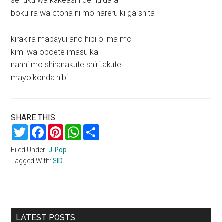
seifuku wa kakeashi de nuidara
boku-ra wa otona ni mo nareru ki ga shita
kirakira mabayui ano hibi o ima mo
kimi wa oboete imasu ka
nanni mo shiranakute shiritakute
mayoikonda hibi
SHARE THIS:
Twitter
Facebook
Pinterest
WhatsApp
Share
Filed Under:
J-Pop
Tagged With:
SID
Primary
LATEST POSTS