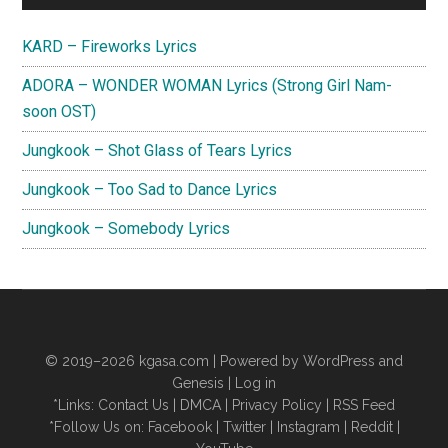
Sidebar
KARD – Fireworks Lyrics
ADORA – WONDER WOMAN Lyrics (Strong Girl Nam-
soon OST)
Jungkook – Shot Glass of Tears Lyrics
Jungkook – Too Sad to Dance Lyrics
Jungkook – Somebody Lyrics
© 2019–2026
kgasa.com
| Powered by WordPress and
Genesis |
Log in
*Links:
Contact Us
|
DMCA
|
Privacy Policy
|
RSS Feed
*Follow Us on:
Facebook
|
Twitter
|
Instagram
|
Reddit
|