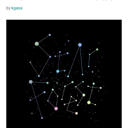
by
kgasa