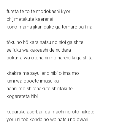
fureta te to te modokashī kyori
chijimetakute kaerenai
kono mama jikan dake ga tomare ba ī na
tōku no hō kara natsu no nioi ga shite
seifuku wa kakeashi de nuidara
boku-ra wa otona ni mo nareru ki ga shita
kirakira mabayui ano hibi o ima mo
kimi wa oboete imasu ka
nanni mo shiranakute shiritakute
kogareteta hibi
kedaruku ase-ban da machi no oto nukete
yoru ni tobikonda no wa natsu no owari