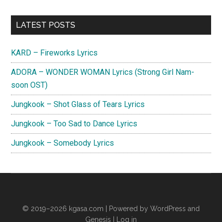
Primary
LATEST POSTS
Sidebar
KARD – Fireworks Lyrics
ADORA – WONDER WOMAN Lyrics (Strong Girl Nam-
soon OST)
Jungkook – Shot Glass of Tears Lyrics
Jungkook – Too Sad to Dance Lyrics
Jungkook – Somebody Lyrics
© 2019–2026
kgasa.com
| Powered by WordPress and
Genesis |
Log in