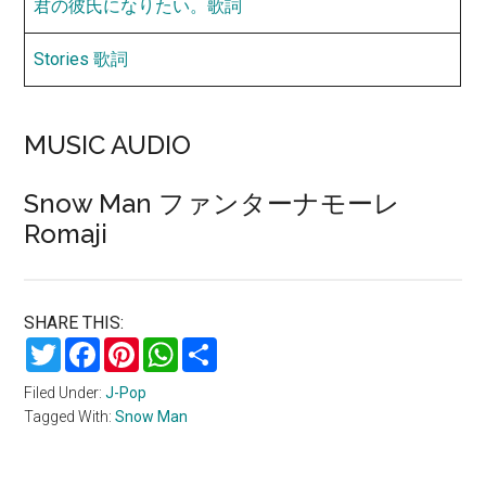
君の彼氏になりたい。歌詞
Stories 歌詞
MUSIC AUDIO
Snow Man ファンターナモーレ
Romaji
SHARE THIS:
Twitter
Facebook
Pinterest
WhatsApp
Share
Filed Under:
J-Pop
Tagged With:
Snow Man