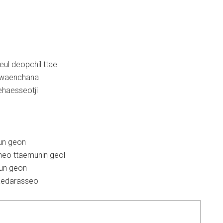
ul deopchil ttae
gwaenchana
ehaesseotji
eun geon
neo ttaemunin geol
eun geon
kaedarasseo