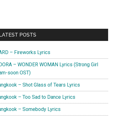
Primary
LATEST POSTS
Sidebar
ARD – Fireworks Lyrics
DORA – WONDER WOMAN Lyrics (Strong Girl
am-soon OST)
ungkook – Shot Glass of Tears Lyrics
ungkook – Too Sad to Dance Lyrics
ungkook – Somebody Lyrics