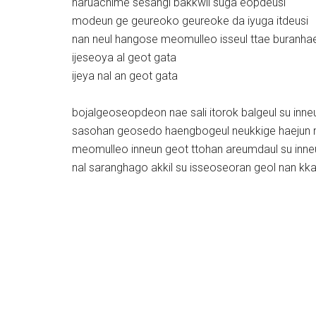
haruachime sesangi bakkwil suga eopdeusi
modeun ge geureoko geureoke da iyuga itdeusi
nan neul hangose meomulleo isseul ttae buranhae
ijeseoya al geot gata
ijeya nal an geot gata
bojalgeoseopdeon nae sali itorok balgeul su inn
sasohan geosedo haengbogeul neukkige haejun 
meomulleo inneun geot ttohan areumdaul su inn
nal saranghago akkil su isseoseoran geol nan k