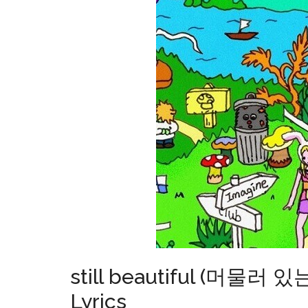
still beautiful (머물
Lyrics