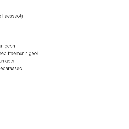
 haesseotji
eun geon
neo ttaemunin geol
eun geon
kaedarasseo