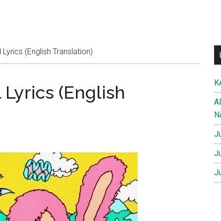
 Lyrics (English Translation)
K
l Lyrics (English
A
N
J
J
J