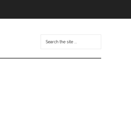
Search
this
website