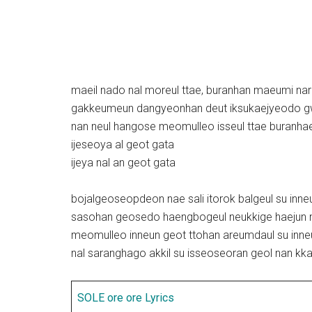
maeil nado nal moreul ttae, buranhan maeumi nare
gakkeumeun dangyeonhan deut iksukaejyeodo 
nan neul hangose meomulleo isseul ttae buranha
ijeseoya al geot gata
ijeya nal an geot gata
bojalgeoseopdeon nae sali itorok balgeul su inn
sasohan geosedo haengbogeul neukkige haejun 
meomulleo inneun geot ttohan areumdaul su inn
nal saranghago akkil su isseoseoran geol nan k
SOLE ore ore Lyrics