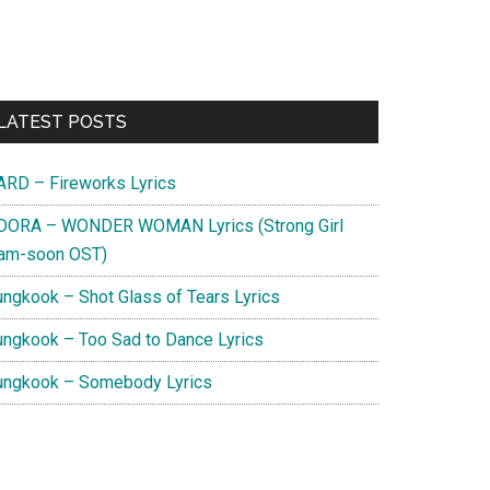
Primary
LATEST POSTS
Sidebar
ARD – Fireworks Lyrics
DORA – WONDER WOMAN Lyrics (Strong Girl
am-soon OST)
ungkook – Shot Glass of Tears Lyrics
ungkook – Too Sad to Dance Lyrics
ungkook – Somebody Lyrics