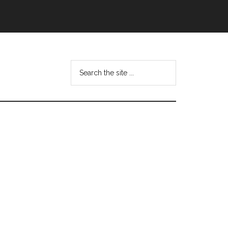
Search
this
website