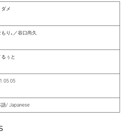
ミダメ
なもり｡／谷口尚久
／るぅと
1.05.05
語/ Japanese
S