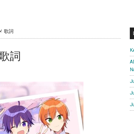
メ 歌詞
K
 歌詞
A
N
J
J
J