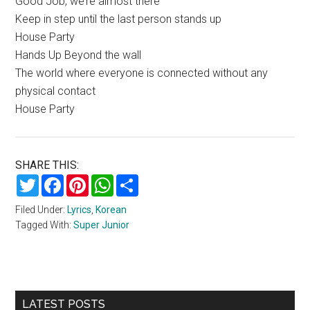
Good Job, we’re almost there
Keep in step until the last person stands up
House Party
Hands Up Beyond the wall
The world where everyone is connected without any
physical contact
House Party
SHARE THIS:
Twitter
Facebook
Pinterest
WhatsApp
Share
Filed Under:
Lyrics
,
Korean
Tagged With:
Super Junior
Primary
LATEST POSTS