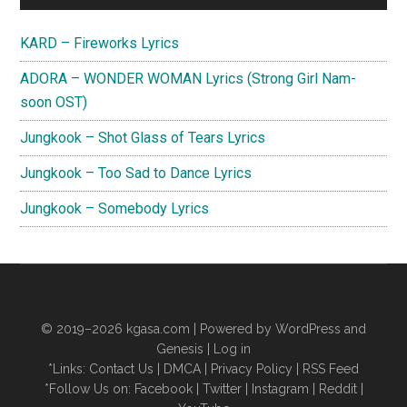
Sidebar
KARD – Fireworks Lyrics
ADORA – WONDER WOMAN Lyrics (Strong Girl Nam-
soon OST)
Jungkook – Shot Glass of Tears Lyrics
Jungkook – Too Sad to Dance Lyrics
Jungkook – Somebody Lyrics
© 2019–2026
kgasa.com
| Powered by WordPress and
Genesis |
Log in
*Links:
Contact Us
|
DMCA
|
Privacy Policy
|
RSS Feed
*Follow Us on:
Facebook
|
Twitter
|
Instagram
|
Reddit
|