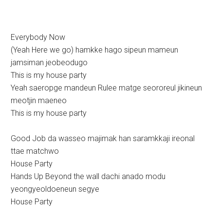
Everybody Now
(Yeah Here we go) hamkke hago sipeun mameun
jamsiman jeobeodugo
This is my house party
Yeah saeropge mandeun Rulee matge seororeul jikineun
meotjin maeneo
This is my house party
Good Job da wasseo majimak han saramkkaji ireonal
ttae matchwo
House Party
Hands Up Beyond the wall dachi anado modu
yeongyeoldoeneun segye
House Party