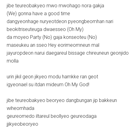
jibe teureobakyeo mwo mwohago nora gakja
(We) gonna have a good time
dangyeonhage nuryeotdeon pyeongbeomhan nari
beokitriseuteuga dwaesseo (Oh My)
da moyeo Party (No) gaja konseoteu (No)
maseukeu an sseo Hey eorimeomneun mal
jayuropdeon narui daegareul bissage chireuneun geonjido
molla
urin jikil geon jikyeo modu hamkke ran geot
igyeonael su itdan mideum Oh My God!
jibe teureobakyeo beoryeo dangbungan jip bakkeun
wiheomhada
geureomedo iltareul beollyeo geureodaga
jjikyeobeoryeo