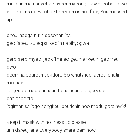
museun mari pillyohae byeonmyeong ttawin jeobeo dwo
eotteon mallo wirohae Freedom is not free, You messed
up
oneul naega nurin sosohan iltal
geotjabeul su eopsi keojin nabihyogwa
garo sero myeonjeok 1miteo geumankeum georireul
dwo
geomna ppareun sokdoro So what? jeollaereul chatji
mothae
ja! geureomedo urineun tto igineun bangbeobeul
chajanae tto
jagiman saljago songireul ppurichin neo modu gara hwik!
Keep it mask with no mess up please
urin dareuji ana Everybody share pain now