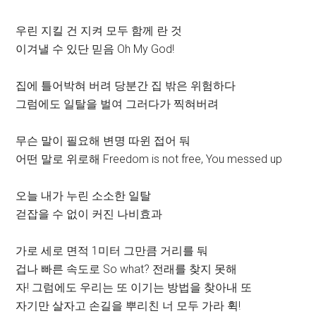
우린 지킬 건 지켜 모두 함께 란 것
이겨낼 수 있단 믿음 Oh My God!
집에 틀어박혀 버려 당분간 집 밖은 위험하다
그럼에도 일탈을 벌여 그러다가 찍혀버려
무슨 말이 필요해 변명 따윈 접어 둬
어떤 말로 위로해 Freedom is not free, You messed up
오늘 내가 누린 소소한 일탈
걷잡을 수 없이 커진 나비효과
가로 세로 면적 1미터 그만큼 거리를 둬
겁나 빠른 속도로 So what? 전래를 찾지 못해
자! 그럼에도 우리는 또 이기는 방법을 찾아내 또
자기만 살자고 손길을 뿌리친 너 모두 가라 휙!