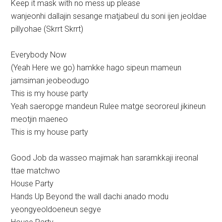
Keep it mask with no mess up please
wanjeonhi dallajin sesange matjabeul du soni ijen jeoldae
pillyohae (Skrrt Skrrt)
Everybody Now
(Yeah Here we go) hamkke hago sipeun mameun
jamsiman jeobeodugo
This is my house party
Yeah saeropge mandeun Rulee matge seororeul jikineun
meotjin maeneo
This is my house party
Good Job da wasseo majimak han saramkkaji ireonal
ttae matchwo
House Party
Hands Up Beyond the wall dachi anado modu
yeongyeoldoeneun segye