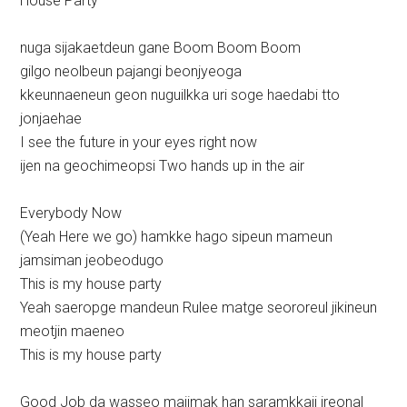
House Party
nuga sijakaetdeun gane Boom Boom Boom
gilgo neolbeun pajangi beonjyeoga
kkeunnaeneun geon nuguilkka uri soge haedabi tto
jonjaehae
I see the future in your eyes right now
ijen na geochimeopsi Two hands up in the air
Everybody Now
(Yeah Here we go) hamkke hago sipeun mameun
jamsiman jeobeodugo
This is my house party
Yeah saeropge mandeun Rulee matge seororeul jikineun
meotjin maeneo
This is my house party
Good Job da wasseo majimak han saramkkaji ireonal