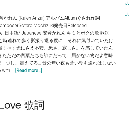
J
J
れん (Kalen Anzai) アルバムAlbumぐされ作詞
曲ComposerSotaro Mochizuki発売日Released
guage: 日本語/ Japanese 安斉かれん キミとボクの歌 歌詞 |
方へ進む時連れて歩く影振り返る度に それに気付いていたけ
を強く押す光にさえ不安。恐さ。寂しさ。を感じていたん
てきたただの言葉たちも誰にだって、届かない物だよ意味
 少し、震えてる… 音の無い夜も蒼い朝も送れはしない
about
ith …
[Read more...]
安
斉
か
れ
Love 歌詞
ん
–
キ