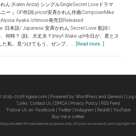
ミ
れん (Kalen Anzai) シングルSingleSecret Loveドラマ
と
 』OP作詞Lyricist安斉かれん作曲ComposerMike
ボ
ntAlyssa Ayaka Ichinose発売日Released
ク
age: 日本語/ Japanese 安斉かれん Secret Love 歌詞 |
の
 up!!今、何時？ (顔、大丈夫？)Hey!! Wake up!!今日が、君とス
歌
about
した私、見つけてもう、ゼンプ、 …
[Read more...]
歌
安
詞
斉
か
れ
ん
–
 2019–2026
kgasa.com
| Powered by WordPress and Genesis |
Log 
Secret
*Links:
Contact Us
|
DMCA
|
Privacy Policy
|
RSS Feed
Love
*Follow Us on:
Facebook
|
Twitter
|
Instagram
|
Reddit
|
YouTube
歌
Buy me a coffee
詞
is blog provided for educational purposes only. All lyrics are property and copyright of 