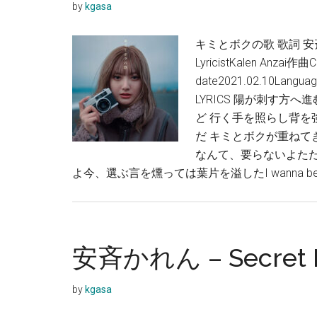
by
kgasa
キミとボクの歌 歌詞 安斉か
LyricistKalen Anzai作
date2021.02.10Lan
LYRICS 陽が刺す
ど 行く手を照らし背
だ キミとボクが重ね
なんて、要らないよただ
よ今、選ぶ言を燻っては葉片を溢したI wanna be w
安斉かれん – Secret 
by
kgasa