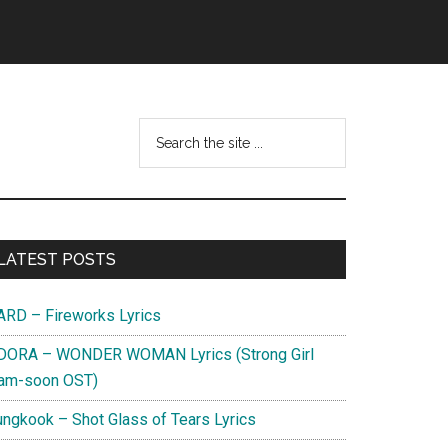
Search
this
website
Primary
LATEST POSTS
Sidebar
ARD – Fireworks Lyrics
DORA – WONDER WOMAN Lyrics (Strong Girl
am-soon OST)
ungkook – Shot Glass of Tears Lyrics