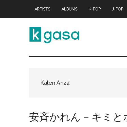
Skip
Skip
ARTISTS
ALBUMS
K-POP
J-POP
to
to
main
primary
content
sidebar
Kgasa
K-
POP
Lyrics
and
Profiles
Kalen Anzai
安斉かれん – キミと