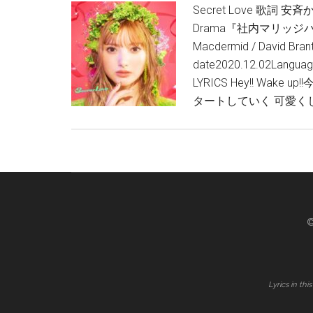
Secret Love 歌詞 安斉か
Drama『社内マリッジハニー
Macdermid / David Bra
date2020.12.02Langu
LYRICS Hey!! Wake
タートしていく 可愛く
©
Lyrics in th