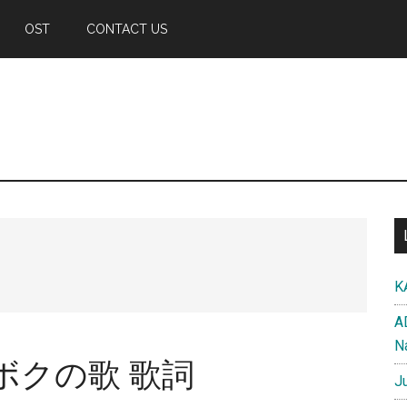
OST
CONTACT US
K
A
N
ボクの歌 歌詞
J