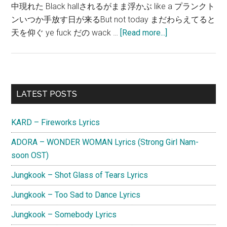
中現れた Black hallされるがまま浮かぶ like a プランクト
ンいつか⼿放す⽇が来るBut not today まだわらえてると
about
天を仰ぐ ye fuck だの wack …
[Read more...]
我
儘
ラ
キ
Primary
LATEST POSTS
ア
Sidebar
–
KARD – Fireworks Lyrics
SURVIVE
歌
ADORA – WONDER WOMAN Lyrics (Strong Girl Nam-
詞
soon OST)
Jungkook – Shot Glass of Tears Lyrics
Jungkook – Too Sad to Dance Lyrics
Jungkook – Somebody Lyrics