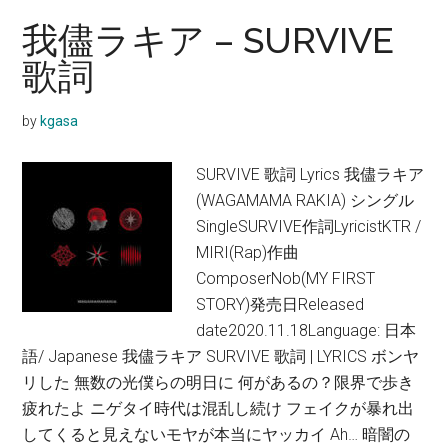
我儘ラキア – SURVIVE
歌詞
by
kgasa
SURVIVE 歌詞 Lyrics 我儘ラキア
(WAGAMAMA RAKIA) シングル
SingleSURVIVE作詞LyricistKTR /
MIRI(Rap)作曲
ComposerNob(MY FIRST
STORY)発売日Released
date2020.11.18Language: 日本
語/ Japanese 我儘ラキア SURVIVE 歌詞 | LYRICS ボンヤ
リした 無数の光僕らの明⽇に 何があるの？限界で歩き
疲れたよ ニゲタイ時代は混乱し続け フェイクが暴れ出
してくると⾒えないモヤが本当にヤッカイ Ah… 暗闇の