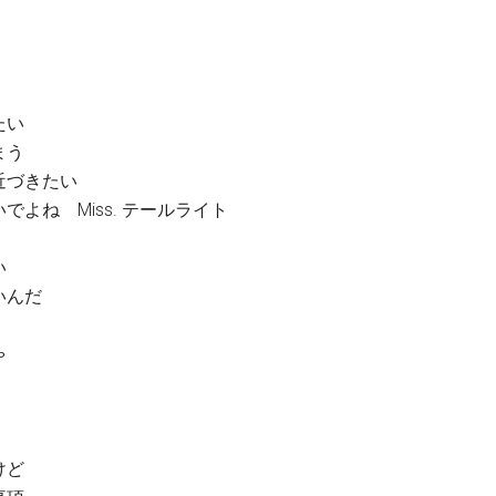
たい
まう
近づきたい
よね Miss. テールライト
い
いんだ
ゃ
けど