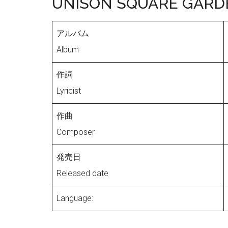
UNISON SQUARE GARD
アルバム
Album
作詞
Lyricist
作曲
Composer
発売日
Released date
Language: