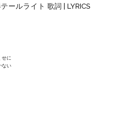
夏影テールライト 歌詞 | LYRICS
くせに
かない