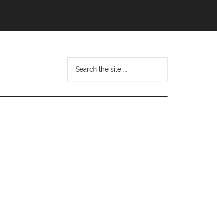
Search
this
website