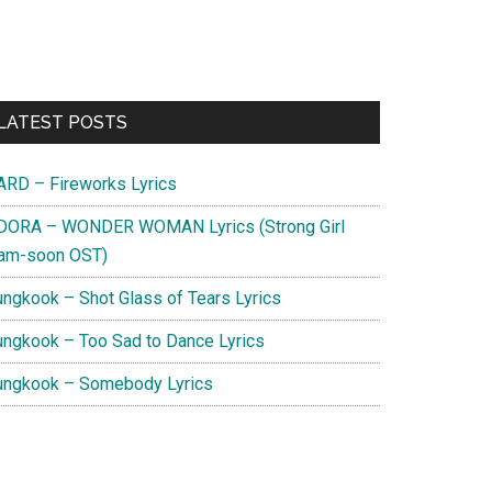
Primary
LATEST POSTS
Sidebar
ARD – Fireworks Lyrics
DORA – WONDER WOMAN Lyrics (Strong Girl
am-soon OST)
ungkook – Shot Glass of Tears Lyrics
ungkook – Too Sad to Dance Lyrics
ungkook – Somebody Lyrics