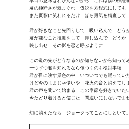
本当の意味はわかんないから これは僕の検証
君の純粋さが気まぐれ 仮説を方程式にしても
また夏影に笑われるだけ ほら勇気を精査して
君が好きなこと先回りして 吸い込んで どう
君が嫌なこと推測をして 押し込んで どうか
映し出せ その影を恋と呼ぶように
この道の先がどうなるのか知らないから知って
一つずつ君を知れるなら傷つくのも検討事項
君が目に映す景色の中 いついつでも踊ってい
けど今のままじゃ儚いや 花火の音と消えてし
君の声を聞いて始まる この季節を好きでいた
今たどり着けると信じた 間違いにしないでよね M
幻に消えたなら ジョークってことにしといて