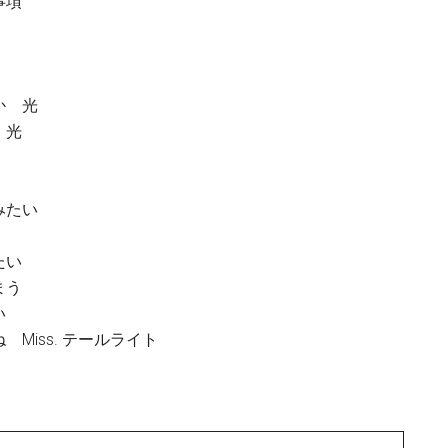
事項
か 光
 光
みたい
たい
まう
い
iss. テールライト
。