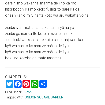
dare ni mo wakannai manma de ī no ka mo
hitoribocchi ka mo kedo fushigi to dare ka ga
onaji hikari o miru nante koto wa aru wakatte yo ne
zenbu iya ni natta nante kantan ni yū na yo
zenbu ga nan ka tte koto ni kizuitenai dake
toshitsuki wa kasanatte koi o shite majiwaru kara
kyō wa nan to ka naru ze mōdo de ī ya
kyō wa nan to ka naru ze mōdo de ī ya
boku no kotoba ga mata umareru
SHARE THIS:
Twitter
Facebook
Pinterest
WhatsApp
Share
Filed Under:
J-Pop
Tagged With:
UNISON SQUARE GARDEN