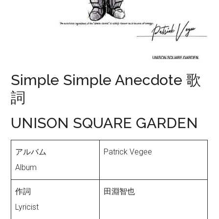
Simple Simple Anecdote 歌
詞
UNISON SQUARE GARDEN
アルバム
Patrick Vegee
Album
作詞
田淵智也
Lyricist