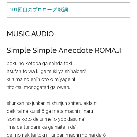
101回目のプロローグ 歌詞
MUSIC AUDIO
Simple Simple Anecdote ROMAJI
boku no kotoba ga shinda toki
asufaruto wa ki ga tsuki ya shinaidarō
kuruma no enjin oto o miyage ni
hito-tsu monogatari ga owaru
shunkan no junkan ni shunjun shiteru aida ni
daikirai na kunshō ga mata machi ni naru
‘sonna koto de unmei o yobidasu na’
‘ima da tte dare ka ga naite n da’
de mo nakitai toki ni junban machi mo nai darō