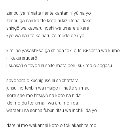
zenbu iya ni natta nante kantan ni yū na yo
zenbu ga nan ka tte koto ni kizuitenai dake
shingō wa kawaru hoshi wa umareru kara
kyō wa nan to ka naru ze mōdo de ī ya
kimi no yasashi-sa ga shinda toki o tsuki-sama wa kumo
ni kakurerudarō
usuakari o tayori ni shite mata aeru sukima o sagasu
sayonara o kuchiguse ni shichattara
junsui no tenbin wa maigo ni natte shimau
‘sore sae mo hitsuyō na koto na n da’
‘de mo da tte kimari wa aru mon da’
waraeru na sonna fubun ritsu wa inchiki da yo
dare ni mo wakannai koto o tokiakashite mo