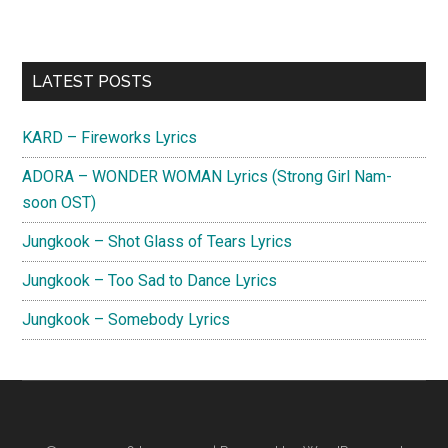
Primary
LATEST POSTS
Sidebar
KARD – Fireworks Lyrics
ADORA – WONDER WOMAN Lyrics (Strong Girl Nam-
soon OST)
Jungkook – Shot Glass of Tears Lyrics
Jungkook – Too Sad to Dance Lyrics
Jungkook – Somebody Lyrics