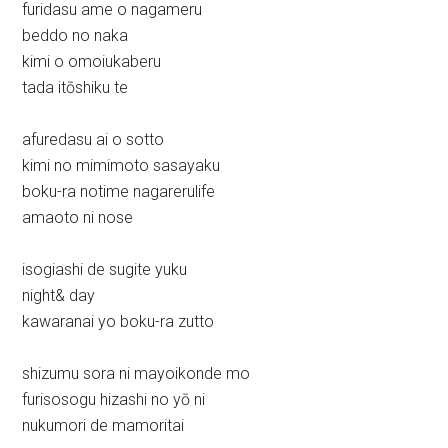
furidasu ame o nagameru
beddo no naka
kimi o omoiukaberu
tada itōshiku te
afuredasu ai o sotto
kimi no mimimoto sasayaku
boku-ra notime nagarerulife
amaoto ni nose
isogiashi de sugite yuku
night& day
kawaranai yo boku-ra zutto
shizumu sora ni mayoikonde mo
furisosogu hizashi no yō ni
nukumori de mamoritai