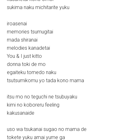
sukima naku michitarite yuku
iroasenai
memories tsumugitai
mada shiranai
melodies kanadetai
You & I just kitto
donna toki de mo
egaiteku tomedo naku
tsutsumikomu yo tada kono mama
itsu mo no teguchi ne tsubuyaku
kimi no koboreru feeling
kakusanaide
uso wa tsukanai sugao no mama de
tokete yuku amai yume ga