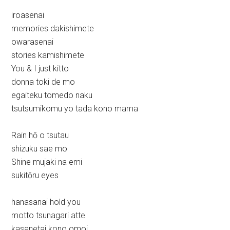
iroasenai
memories dakishimete
owarasenai
stories kamishimete
You & I just kitto
donna toki de mo
egaiteku tomedo naku
tsutsumikomu yo tada kono mama
Rain hō o tsutau
shizuku sae mo
Shine mujaki na emi
sukitōru eyes
hanasanai hold you
motto tsunagari atte
kasanetai kono omoi