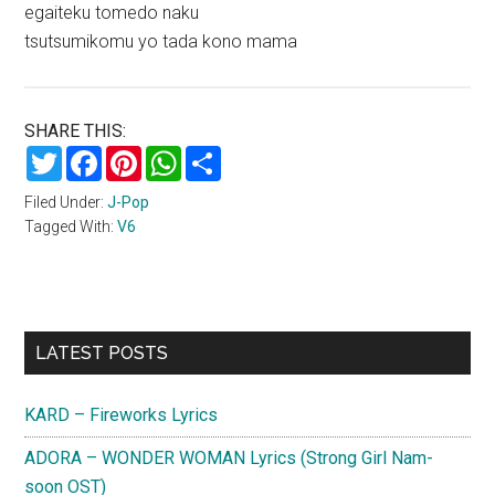
egaiteku tomedo naku
tsutsumikomu yo tada kono mama
SHARE THIS:
Twitter
Facebook
Pinterest
WhatsApp
Share
Filed Under:
J-Pop
Tagged With:
V6
Primary
LATEST POSTS
Sidebar
KARD – Fireworks Lyrics
ADORA – WONDER WOMAN Lyrics (Strong Girl Nam-
soon OST)