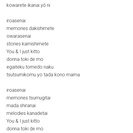
kowarete ikanai yō ni
iroasenai
memories dakishimete
owarasenai
stories kamishimete
You & I just kitto
donna toki de mo
egaiteku tomedo naku
tsutsumikomu yo tada kono mama
iroasenai
memories tsumugitai
mada shiranai
melodies kanadetai
You & I just kitto
donna toki de mo