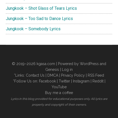
Jungkook – Shot Glass of Tears Lyrics
Jungkook – Too Sad to Dance Lyrics
Jungkook – Somebody Lyrics
© 2019–2026
kgasa.com
| Powered by WordPress and
Genesis |
Log in
*Links:
Contact Us
|
DMCA
|
Privacy Policy
|
RSS Feed
*Follow Us on:
Facebook
|
Twitter
|
Instagram
|
Reddit
|
YouTube
Buy me a coffee
Lyrics in this blog provided for educational purposes only. All lyrics are
property and copyright of their owners.