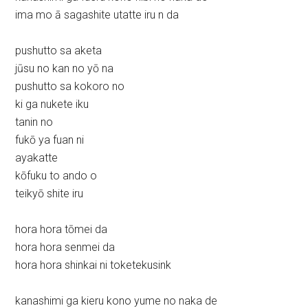
ima mo ā sagashite utatte iru n da
pushutto sa aketa
jūsu no kan no yō na
pushutto sa kokoro no
ki ga nukete iku
tanin no
fukō ya fuan ni
ayakatte
kōfuku to ando o
teikyō shite iru
hora hora tōmei da
hora hora senmei da
hora hora shinkai ni toketekusink
kanashimi ga kieru kono yume no naka de