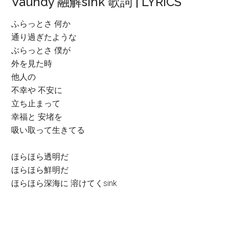
Vaundy 融解sink 歌詞 | LYRICS
ふらっとさ 何か
通り過ぎたような
ぶらっとさ 僕が
外を見た時
他人の
不幸や 不安に
立ち止まって
幸福と 安堵を
吸い取って生きてる
ほらほら透明だ
ほらほら鮮明だ
ほらほら深海に 溶けてくsink