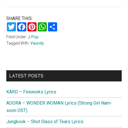
SHARE THIS:
Twitter
Facebook
Pinterest
WhatsApp
Share
Filed Under:
J-Pop
Tagged With:
Vaundy
Primary
LATEST POSTS
Sidebar
KARD – Fireworks Lyrics
ADORA – WONDER WOMAN Lyrics (Strong Girl Nam-
soon OST)
Jungkook – Shot Glass of Tears Lyrics