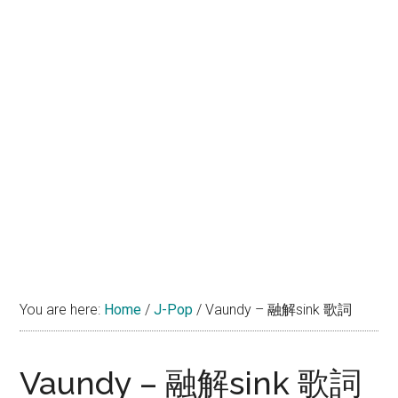
You are here:
Home
/
J-Pop
/
Vaundy – 融解sink 歌詞
Vaundy – 融解sink 歌詞