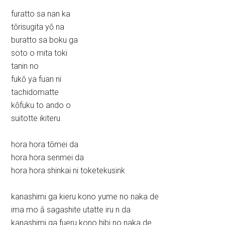
furatto sa nan ka
tōrisugita yō na
buratto sa boku ga
soto o mita toki
tanin no
fukō ya fuan ni
tachidomatte
kōfuku to ando o
suitotte ikiteru
hora hora tōmei da
hora hora senmei da
hora hora shinkai ni toketekusink
kanashimi ga kieru kono yume no naka de
ima mo ā sagashite utatte iru n da
kanashimi ga fueru kono hibi no naka de