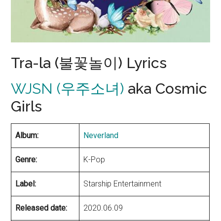
Tra-la (불꽃놀이) Lyrics
WJSN (우주소녀)
aka Cosmic
Girls
Album:
Neverland
Genre:
K-Pop
Label:
Starship Entertainment
Released date:
2020.06.09