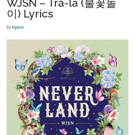
WJSN – Tra-la (불꽃놀
이) Lyrics
by
kgasa