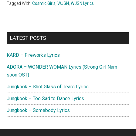
Tagged With:
Cosmic Girls
,
WJSN
,
WJSN Lyrics
Primary
LATEST POSTS
Sidebar
KARD – Fireworks Lyrics
ADORA – WONDER WOMAN Lyrics (Strong Girl Nam-
soon OST)
Jungkook – Shot Glass of Tears Lyrics
Jungkook – Too Sad to Dance Lyrics
Jungkook – Somebody Lyrics