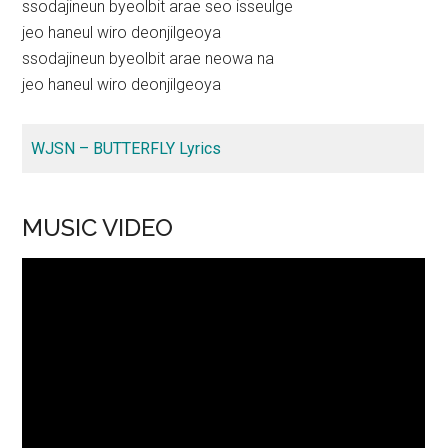
ssodajineun byeolbit arae seo isseulge
jeo haneul wiro deonjilgeoya
ssodajineun byeolbit arae neowa na
jeo haneul wiro deonjilgeoya
WJSN – BUTTERFLY Lyrics
MUSIC VIDEO