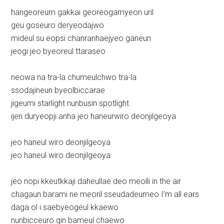
hangeoreum gakkai georeogamyeon uril
geu goseuro deryeodajwo
mideul su eopsi chanranhaejyeo ganeun
jeogi jeo byeoreul ttaraseo
neowa na tra-la chumeulchwo tra-la
ssodajineun byeolbiccarae
jigeumi starlight nunbusin spotlight
ijen duryeopji anha jeo haneurwiro deonjilgeoya
jeo haneul wiro deonjilgeoya
jeo haneul wiro deonjilgeoya
jeo nopi kkeutkkaji daheullae deo meolli in the air
chagaun barami ne meoril sseudadeumeo I’m all ears
daga ol i saebyeogeul kkaewo
nunbicceuro gin bameul chaewo