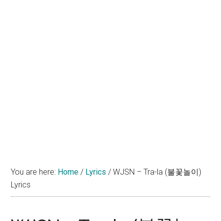
You are here:
Home
/
Lyrics
/
WJSN – Tra-la (불꽃놀이)
Lyrics