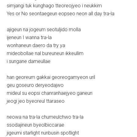
simjangi tuk kunghago tteoreojyeo i neukkim
Yes or No seontaegeun eopseo neon all day tra-la
ajigeun na jogeum seotuljido molla
ijeneun I wanna tra-la
wonhaneun daero da try ya
mideobollae nal bureuneun ikkeullim
i sungane dameullae
han georeum gakkai georeogamyeon uril
geu goseuro deryeodajwo
mideul su eopsi chanranhaejyeo ganeun
jeogi jeo byeoreul ttaraseo
neowa na tra-la chumeulchwo tra-la
ssodajineun byeolbiccarae
jigeumi starlight nunbusin spotlight