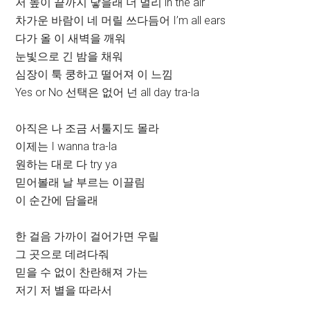
저 높이 끝까지 닿을래 더 멀리 in the air
차가운 바람이 네 머릴 쓰다듬어 I’m all ears
다가 올 이 새벽을 깨워
눈빛으로 긴 밤을 채워
심장이 툭 쿵하고 떨어져 이 느낌
Yes or No 선택은 없어 넌 all day tra-la
아직은 나 조금 서툴지도 몰라
이제는 I wanna tra-la
원하는 대로 다 try ya
믿어볼래 날 부르는 이끌림
이 순간에 담을래
한 걸음 가까이 걸어가면 우릴
그 곳으로 데려다줘
믿을 수 없이 찬란해져 가는
저기 저 별을 따라서