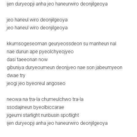
ijen duryeopji anha jeo haneurwiro deonjilgeoya
jeo haneul wiro deonjilgeoya
jeo haneul wiro deonjilgeoya
kkumsogeseoman geuryeossdeon su manheun nal
nae dunun ape pyeolchyeojyeo
dasi taeeonan now
gibuniya duryeoumeun deonjyeo nae son jabeumyeon
dwae try
jeogi jeo byeoreul angoseo
neowa na tra-la chumeulchwo tra-la
ssodajineun byeolbiccarae
jigeumi starlight nunbusin spotlight
ijen duryeopji anha jeo haneurwiro deonjilgeoya