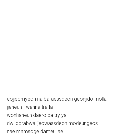
eojjeomyeon na baraessdeon geonjido molla
ijeneun I wanna tra-la
wonhaneun daero da try ya
dwi dorabwa ijeowassdeon modeungeos
nae mamsoge dameullae