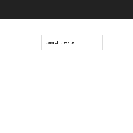
Search
this
website