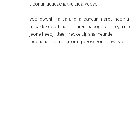
tteonan geudae jakku gidaryeoyo
yeongwonhi nal saranghandaneun mareul neomu
nabakke eopdaneun mareul babogachi naega m
jeone heeojil ttaen ireoke ulji ananneunde
ibeoneneun sarangi jom gipeosseonna bwayo