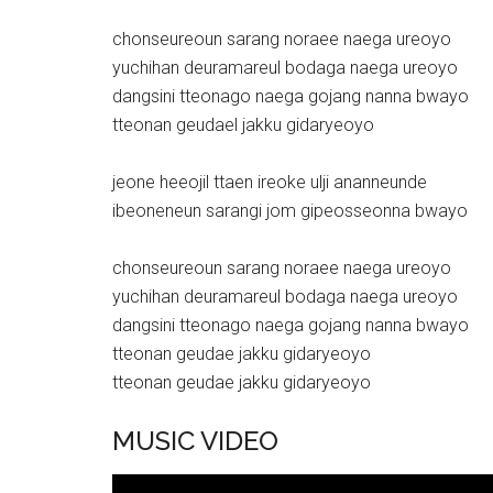
chonseureoun sarang noraee naega ureoyo
yuchihan deuramareul bodaga naega ureoyo
dangsini tteonago naega gojang nanna bwayo
tteonan geudael jakku gidaryeoyo
jeone heeojil ttaen ireoke ulji ananneunde
ibeoneneun sarangi jom gipeosseonna bwayo
chonseureoun sarang noraee naega ureoyo
yuchihan deuramareul bodaga naega ureoyo
dangsini tteonago naega gojang nanna bwayo
tteonan geudae jakku gidaryeoyo
tteonan geudae jakku gidaryeoyo
MUSIC VIDEO