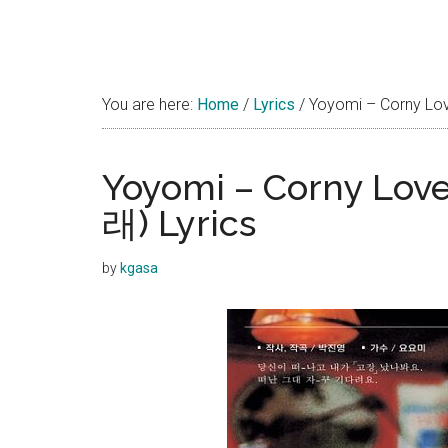
You are here:
Home
/
Lyrics
/
Yoyomi – Corny 
Yoyomi – Corny L
래) Lyrics
by
kgasa