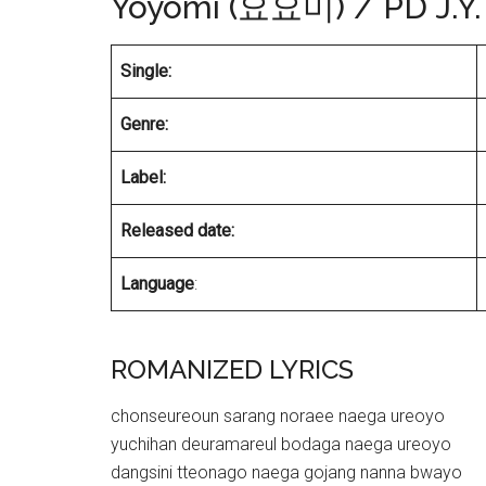
Yoyomi (요요미) / PD J.Y
Single:
Genre:
Label:
Released date:
Language
:
ROMANIZED LYRICS
chonseureoun sarang noraee naega ureoyo
yuchihan deuramareul bodaga naega ureoyo
dangsini tteonago naega gojang nanna bwayo