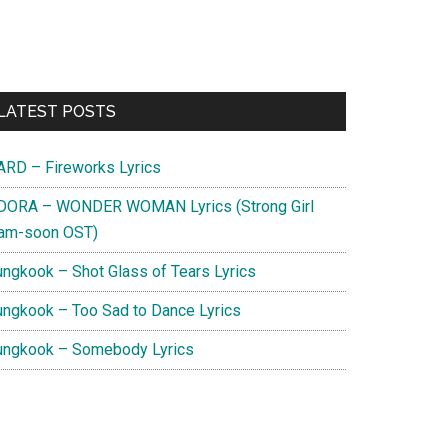
Primary
LATEST POSTS
Sidebar
ARD – Fireworks Lyrics
DORA – WONDER WOMAN Lyrics (Strong Girl
am-soon OST)
ungkook – Shot Glass of Tears Lyrics
ungkook – Too Sad to Dance Lyrics
ungkook – Somebody Lyrics