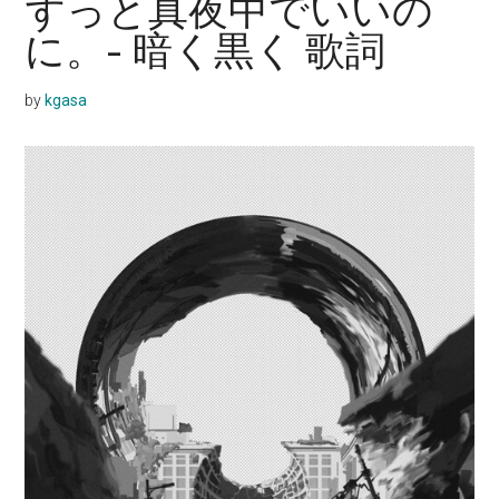
ずっと真夜中でいいの
に。- 暗く黒く 歌詞
by
kgasa