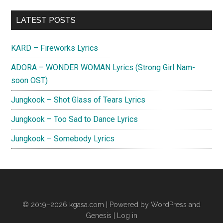
Primary
LATEST POSTS
Sidebar
KARD – Fireworks Lyrics
ADORA – WONDER WOMAN Lyrics (Strong Girl Nam-
soon OST)
Jungkook – Shot Glass of Tears Lyrics
Jungkook – Too Sad to Dance Lyrics
Jungkook – Somebody Lyrics
© 2019–2026
kgasa.com
| Powered by WordPress and
Genesis |
Log in