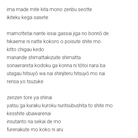
ima made mite kita mono zenbu seotte
ikiteku kega sasete
mamottetai nante issai gassai jiga no bonnō de
hikaeme ni natte kokoro o poisute shite mo
kitto chigau kedo
manande shimattakizuite shimatta
sonaerareta kodoku ga konna ni tōtoi nara ba
utagau hitsuyō wa nai shinjiteru hitsuyō mo nai
rensa yo tsuzuke
zenzen tore ya shinai
yatsu ga kuraku kuroku nuritsubushita to shite mo
kesshite ubawarenai
insutanto na sekai de mo
furenakute mo koko ni aru