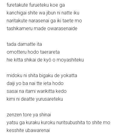
furetakute furueteku koe ga
kanchigai shite wa jibun ni natte iku
naritakute narasenai ga iki taete mo
tashikameru made owarasenaide
tada damatte ita
omotteru hodo taerareta
hie kitta shikai de kyō o moyashiteku
midoku ni shita bigaku de yokatta
daiji yo ba nai tte ieta hodo
sasai na itami warikitta kedo
kimi ni deatte yurusareteku
zenzen tore ya shinai
yatsu ga kuraku kuroku nuritsubushita to shite mo
kesshite ubawarenai