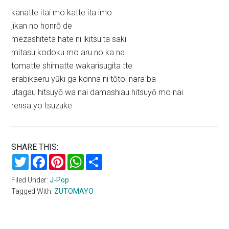
kanatte itai mo katte ita imo
jikan no honrō de
mezashiteta hate ni ikitsuita saki
mitasu kodoku mo aru no ka na
tomatte shimatte wakarisugita tte
erabikaeru yūki ga konna ni tōtoi nara ba
utagau hitsuyō wa nai damashiau hitsuyō mo nai
rensa yo tsuzuke
SHARE THIS:
Twitter
Facebook
Pinterest
WhatsApp
Share
Filed Under:
J-Pop
Tagged With:
ZUTOMAYO