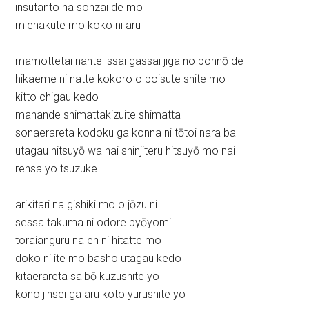
insutanto na sonzai de mo
mienakute mo koko ni aru
mamottetai nante issai gassai jiga no bonnō de
hikaeme ni natte kokoro o poisute shite mo
kitto chigau kedo
manande shimattakizuite shimatta
sonaerareta kodoku ga konna ni tōtoi nara ba
utagau hitsuyō wa nai shinjiteru hitsuyō mo nai
rensa yo tsuzuke
arikitari na gishiki mo o jōzu ni
sessa takuma ni odore byōyomi
toraianguru na en ni hitatte mo
doko ni ite mo basho utagau kedo
kitaerareta saibō kuzushite yo
kono jinsei ga aru koto yurushite yo