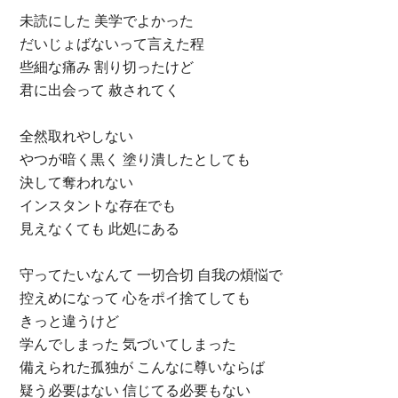
未読にした 美学でよかった
だいじょばないって言えた程
些細な痛み 割り切ったけど
君に出会って 赦されてく
全然取れやしない
やつが暗く黒く 塗り潰したとしても
決して奪われない
インスタントな存在でも
見えなくても 此処にある
守ってたいなんて 一切合切 自我の煩悩で
控えめになって 心をポイ捨てしても
きっと違うけど
学んでしまった 気づいてしまった
備えられた孤独が こんなに尊いならば
疑う必要はない 信じてる必要もない