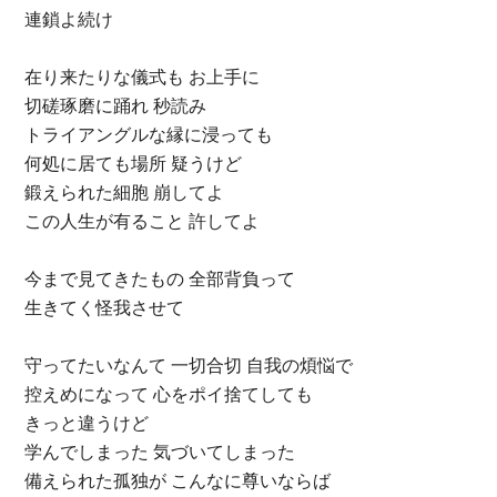
連鎖よ続け
在り来たりな儀式も お上手に
切磋琢磨に踊れ 秒読み
トライアングルな縁に浸っても
何処に居ても場所 疑うけど
鍛えられた細胞 崩してよ
この人生が有ること 許してよ
今まで見てきたもの 全部背負って
生きてく怪我させて
守ってたいなんて 一切合切 自我の煩悩で
控えめになって 心をポイ捨てしても
きっと違うけど
学んでしまった 気づいてしまった
備えられた孤独が こんなに尊いならば