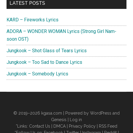
Primary
LATEST POSTS
Sidebar
KARD – Fireworks Lyrics
ADORA – WONDER WOMAN Lyrics (Strong Girl Nam-
soon OST)
Jungkook – Shot Glass of Tears Lyrics
Jungkook – Too Sad to Dance Lyrics
Jungkook – Somebody Lyrics
© 2019–2026
kgasa.com
| Powered by WordPress and
Genesis |
Log in
*Links:
Contact Us
|
DMCA
|
Privacy Policy
|
RSS Feed
*Follow Us on:
Facebook
|
Twitter
|
Instagram
|
Reddit
|