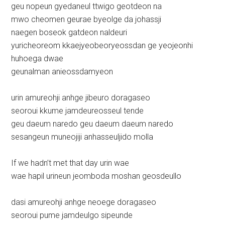
geu nopeun gyedaneul ttwigo geotdeon na
mwo cheomen geurae byeolge da johassji
naegen boseok gatdeon naldeuri
yuricheoreom kkaejyeobeoryeossdan ge yeojeonhi
huhoega dwae
geunalman anieossdamyeon
urin amureohji anhge jibeuro doragaseo
seoroui kkume jamdeureosseul tende
geu daeum naredo geu daeum daeum naredo
sesangeun muneojiji anhasseuljido molla
If we hadn’t met that day urin wae
wae hapil urineun jeomboda moshan geosdeullo
dasi amureohji anhge neoege doragaseo
seoroui pume jamdeulgo sipeunde