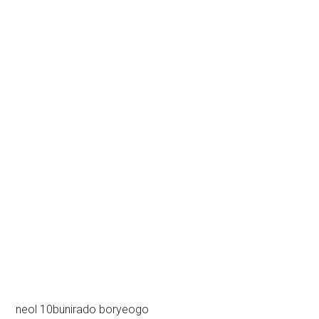
neol 10bunirado boryeogo