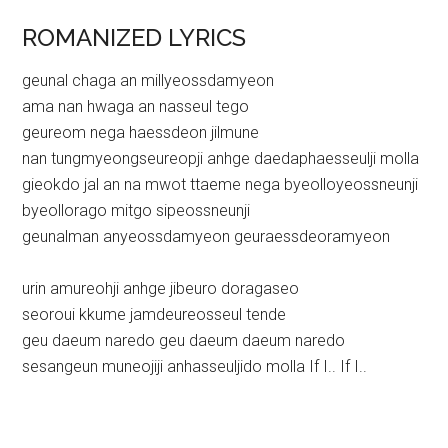
ROMANIZED LYRICS
geunal chaga an millyeossdamyeon
ama nan hwaga an nasseul tego
geureom nega haessdeon jilmune
nan tungmyeongseureopji anhge daedaphaesseulji molla
gieokdo jal an na mwot ttaeme nega byeolloyeossneunji
byeollorago mitgo sipeossneunji
geunalman anyeossdamyeon geuraessdeoramyeon
urin amureohji anhge jibeuro doragaseo
seoroui kkume jamdeureosseul tende
geu daeum naredo geu daeum daeum naredo
sesangeun muneojiji anhasseuljido molla If I.. If I..