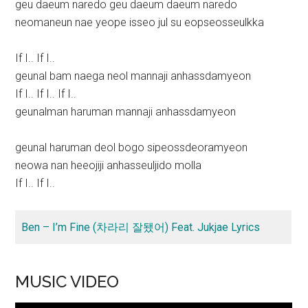
geu daeum naredo geu daeum daeum naredo
neomaneun nae yeope isseo jul su eopseosseulkka
If I.. If I..
geunal bam naega neol mannaji anhassdamyeon
If I.. If I.. If I..
geunalman haruman mannaji anhassdamyeon
geunal haruman deol bogo sipeossdeoramyeon
neowa nan heeojiji anhasseuljido molla
If I.. If I..
Ben – I’m Fine (차라리 잘됐어) Feat. Jukjae Lyrics
MUSIC VIDEO