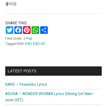
좋아요
SHARE THIS:
Twitter
Facebook
Pinterest
WhatsApp
Share
Filed Under:
J-Pop
Tagged With:
EXO
,
EXO-SC
Primary
LATEST POSTS
Sidebar
KARD – Fireworks Lyrics
ADORA – WONDER WOMAN Lyrics (Strong Girl Nam-
soon OST)