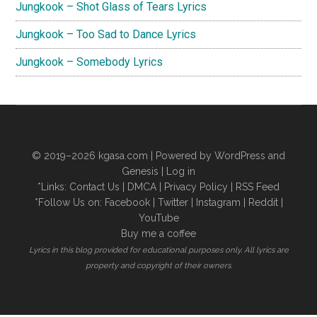
Jungkook – Shot Glass of Tears Lyrics
Jungkook – Too Sad to Dance Lyrics
Jungkook – Somebody Lyrics
© 2019–2026
kgasa.com
| Powered by WordPress and
Genesis |
Log in
*Links:
Contact Us
|
DMCA
|
Privacy Policy
|
RSS Feed
*Follow Us on:
Facebook
|
Twitter
|
Instagram
|
Reddit
|
YouTube
Buy me a coffee
Lyrics in this blog provided for educational purposes only. All lyrics are
property and copyright of their owners.