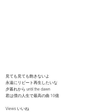
見ても見ても飽きないよ
永遠にリピート再生したいな
夕暮れから until the dawn
君は僕の人生で最高の曲 10億
Views いいね