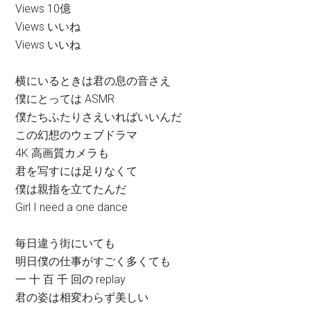
Views 10億
Views いいね
Views いいね
横にいるときは君の息の音さえ
僕にとっては ASMR
僕たちふたりさえいればいいんだ
この幻想のウェブドラマ
4K 高画質カメラも
君を写すには足りなくて
僕は親指を立てたんだ
Girl I need a one dance
毎日違う街にいても
明日僕の仕事がすごく多くても
一 十 百 千 回の replay
君の姿は相変わらず美しい