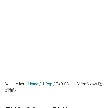
You are here:
Home
/
J-Pop
/
EXO-SC – 1 Billion Views 歌
詞和訳