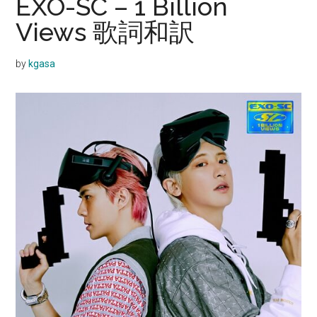
EXO-SC – 1 Billion
Views 歌詞和訳
by
kgasa