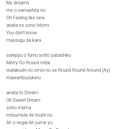
My dreams
me o samashita no
Oh Feeling like new
anata no sono hitomi
You don’t know
massugu da kara
suteppu o fumu sotto yasashiku
Merry Go Round mitai
watakushi no omoi no se Round Round Around (Ay)
mawaritsuzukeru
anata to Dream
Uh Sweet Dream
sono mama
mitsumete ite hoshī no
Ah o negai Ah yume yo