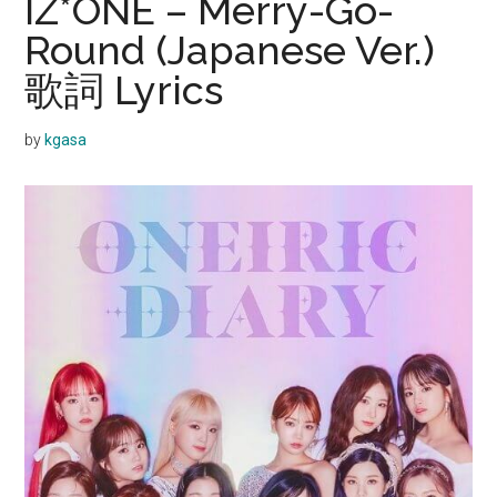
IZ*ONE – Merry-Go-
Round (Japanese Ver.)
歌詞 Lyrics
by
kgasa