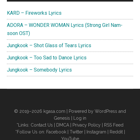
Sidebar
KARD – Fireworks Lyrics
ADORA – WONDER WOMAN Lyrics (Strong Girl Nam-
soon OST)
Jungkook – Shot Glass of Tears Lyrics
Jungkook – Too Sad to Dance Lyrics
Jungkook – Somebody Lyrics
© 2019–2026
kgasa.com
| Powered by WordPress and
Genesis |
Log in
*Links:
Contact Us
|
DMCA
|
Privacy Policy
|
RSS Feed
*Follow Us on:
Facebook
|
Twitter
|
Instagram
|
Reddit
|
YouTube