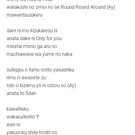
watakushi no omoi no se Round Round Around (Ay)
mawaritsuzukeru
dare ni mo kizukarezu ni
anata dake ni Only for you
misetai mono ga aru no
machiawase wa yume no naka
suteppu o fumu sotto yasashiku
rimu ni awasete zu
toki o kizamu yō ni odoru no (Ay)
anata to futari
kawatteku
wakarudeshō？
eien ni
yakusoku shite hoshī no