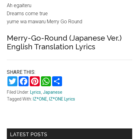
Ah egaiteru
Dreams come true
yume wa mawaru Merry Go Round
Merry-Go-Round (Japanese Ver.)
English Translation Lyrics
SHARE THIS:
Twitter
Facebook
Pinterest
WhatsApp
Share
Filed Under:
Lyrics
,
Japanese
Tagged With:
IZ*ONE
,
IZ*ONE Lyrics
Primary
LATEST POSTS