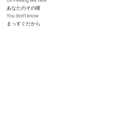
Oh Feeling like new
あなたのその瞳
You don’t know
まっすぐだから