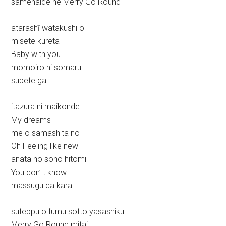
samenaide ne Merry Go Round
atarashī watakushi o
misete kureta
Baby with you
momoiro ni somaru
subete ga
itazura ni maikonde
My dreams
me o samashita no
Oh Feeling like new
anata no sono hitomi
You don’ t know
massugu da kara
suteppu o fumu sotto yasashiku
Merry Go Round mitai