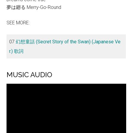
夢は廻る Merry-Go-Round
SEE MORE:
07
幻想童話 (Secret Story of the Swan) (Japanese Ve
r.) 歌詞
MUSIC AUDIO