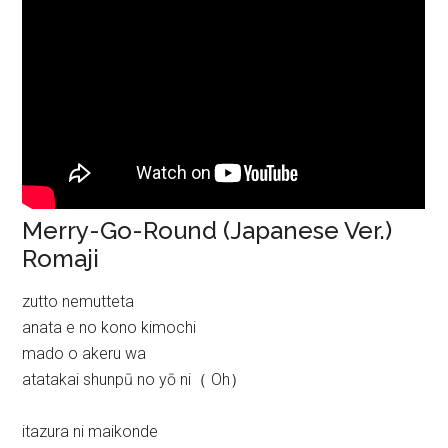
Merry-Go-Round (Japanese Ver.)
Romaji
zutto nemutteta
anata e no kono kimochi
mado o akeru wa
atatakai shunpū no yō ni（ Oh）
itazura ni maikonde