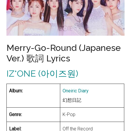
Merry-Go-Round (Japanese
Ver.) 歌詞 Lyrics
IZ*ONE (아이즈원)
Album:
Oneiric Diary
幻想日記
Genre:
K-Pop
Label:
Off the Record