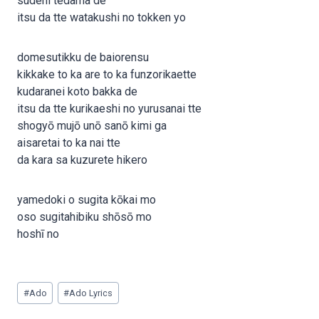
sudeni tedama de
itsu da tte watakushi no tokken yo
domesutikku de baiorensu
kikkake to ka are to ka funzorikaette
kudaranei koto bakka de
itsu da tte kurikaeshi no yurusanai tte
shogyō mujō unō sanō kimi ga
aisaretai to ka nai tte
da kara sa kuzurete hikero
yamedoki o sugita kōkai mo
oso sugitahibiku shōsō mo
hoshī no
Post
#
Ado
#
Ado Lyrics
Tags: