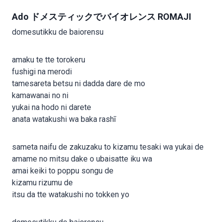
Ado ドメスティックでバイオレンス ROMAJI
domesutikku de baiorensu
amaku te tte torokeru
fushigi na merodi
tamesareta betsu ni dadda dare de mo
kamawanai no ni
yukai na hodo ni darete
anata watakushi wa baka rashī
sameta naifu de zakuzaku to kizamu tesaki wa yukai de
amame no mitsu dake o ubaisatte iku wa
amai keiki to poppu songu de
kizamu rizumu de
itsu da tte watakushi no tokken yo