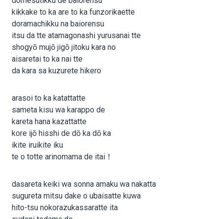
domesutikku de baiorensu
kikkake to ka are to ka funzorikaette
doramachikku na baiorensu
itsu da tte atamagonashi yurusanai tte
shogyō mujō jigō jitoku kara no
aisaretai to ka nai tte
da kara sa kuzurete hikero
arasoi to ka katattatte
sameta kisu wa karappo de
kareta hana kazattatte
kore ijō hisshi de dō ka dō ka
ikite iruikite iku
te o totte arinomama de itai！
dasareta keiki wa sonna amaku wa nakatta
sugureta mitsu dake o ubaisatte kuwa
hito-tsu nokorazukassaratte ita