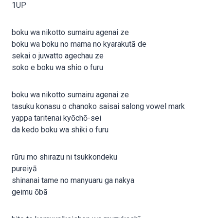
1UP
boku wa nikotto sumairu agenai ze
boku wa boku no mama no kyarakutā de
sekai o juwatto agechau ze
soko e boku wa shio o furu
boku wa nikotto sumairu agenai ze
tasuku konasu o chanoko saisai salong vowel mark
yappa taritenai kyōchō-sei
da kedo boku wa shiki o furu
rūru mo shirazu ni tsukkondeku
pureiyā
shinanai tame no manyuaru ga nakya
geimu ōbā