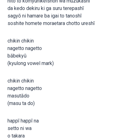
hito to komyunikeishon wa muzukashī
da kedo dekiru ki ga suru terepashī
sagyō ni hamare ba igai to tanoshī
soshite homete moraetara chotto ureshī
chikin chikin
nagetto nagetto
bābekyū
(kyulong vowel mark)
chikin chikin
nagetto nagetto
masutādo
(masu ta do)
happī happī na
setto ni wa
o takara