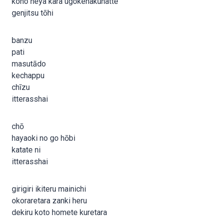
kono heya kara ugokenakunatte
genjitsu tōhi
banzu
pati
masutādo
kechappu
chīzu
itterasshai
chō
hayaoki no go hōbi
katate ni
itterasshai
girigiri ikiteru mainichi
okoraretara zanki heru
dekiru koto homete kuretara