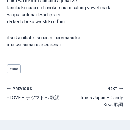
boku wa nikotto sumairu agenai ze
tasuku konasu o chanoko saisai salong vowel mark
yappa taritenai kyōchō-sei
da kedo boku wa shiki o furu
itsu ka nikotto sunao ni naremasu ka
ima wa sumairu agerarenai
Post
#
ano
Tags:
Post
PREVIOUS
NEXT
navigation
=LOVE – ナツマトぺ 歌詞
Travis Japan – Candy
Kiss 歌詞