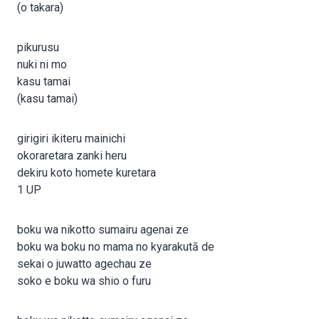
(o takara)
pikurusu
nuki ni mo
kasu tamai
(kasu tamai)
girigiri ikiteru mainichi
okoraretara zanki heru
dekiru koto homete kuretara
1 UP
boku wa nikotto sumairu agenai ze
boku wa boku no mama no kyarakutā de
sekai o juwatto agechau ze
soko e boku wa shio o furu