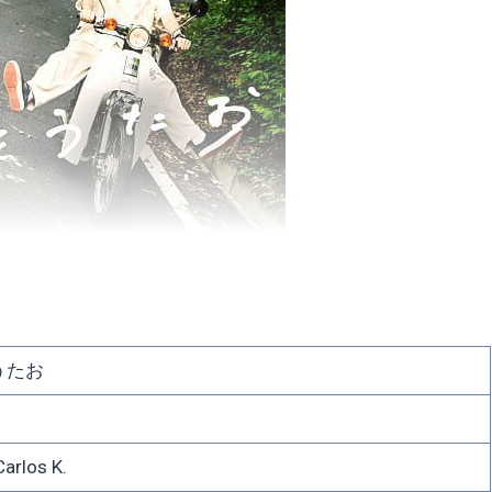
うたお
rlos K.