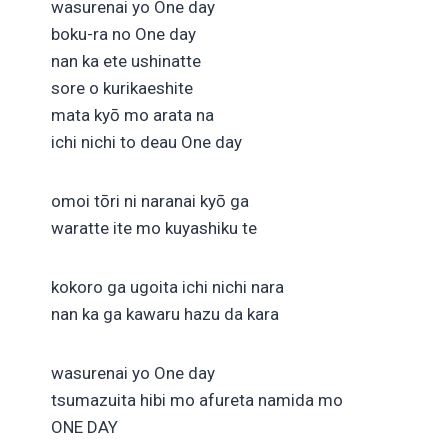
wasurenai yo One day
boku-ra no One day
nan ka ete ushinatte
sore o kurikaeshite
mata kyō mo arata na
ichi nichi to deau One day
omoi tōri ni naranai kyō ga
waratte ite mo kuyashiku te
kokoro ga ugoita ichi nichi nara
nan ka ga kawaru hazu da kara
wasurenai yo One day
tsumazuita hibi mo afureta namida mo
ONE DAY