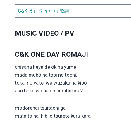
C&K うたをうたお 歌詞
MUSIC VIDEO / PV
C&K ONE DAY ROMAJI
chīsana heya de ōkina yume
mada mubō na tabi no tochū
tokai no yakei wa wazuka na kibō
asu boku wa nan o surubekida?
modorenai tsuitachi ga
mata to nai hibi o tsurete kuru kara