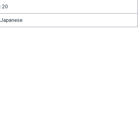
.20
apanese