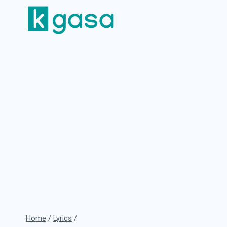
Skip
to
content
Home
/
Lyrics
/