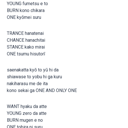
YOUNG fumetsu e to
BURN kono chikara
ONE kyōmei suru
TRANCE hanatenai
CHANCE hanachitai
STANCE kako mirai
ONE tsumu hisutorī
saenakatta kyō to yū hi da
shiawase to yobu hi ga kuru
nakiharasu me de ita
kono sekai ga ONE AND ONLY ONE
WANT hyaku da atte
YOUNG zero da atte
BURN mugen e no
ONE tobira ni suru