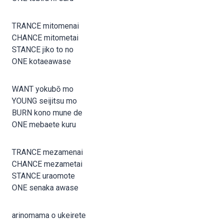
TRANCE mitomenai
CHANCE mitometai
STANCE jiko to no
ONE kotaeawase
WANT yokubō mo
YOUNG seijitsu mo
BURN kono mune de
ONE mebaete kuru
TRANCE mezamenai
CHANCE mezametai
STANCE uraomote
ONE senaka awase
arinomama o ukeirete