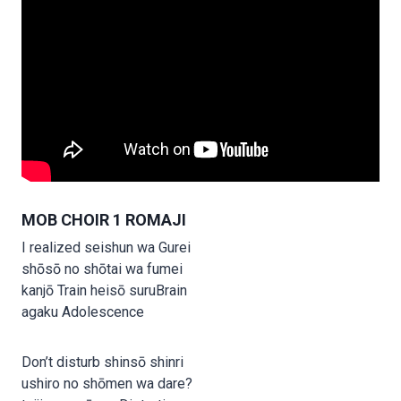
MOB CHOIR 1 ROMAJI
I realized seishun wa Gurei
shōsō no shōtai wa fumei
kanjō Train heisō suruBrain
agaku Adolescence
Don’t disturb shinsō shinri
ushiro no shōmen wa dare?