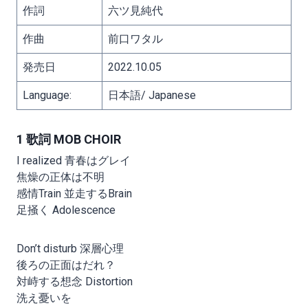
作詞
六ツ見純代
作曲
前口ワタル
発売日
2022.10.05
Language:
日本語/ Japanese
1 歌詞 MOB CHOIR
I realized 青春はグレイ
焦燥の正体は不明
感情Train 並走するBrain
足掻く Adolescence
Don’t disturb 深層心理
後ろの正面はだれ？
対峙する想念 Distortion
洗え憂いを