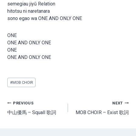
semegiau jiyū Relation
hitotsu ni naretanara
sono egao wa ONE AND ONLY ONE
ONE
ONE AND ONLY ONE
ONE
ONE AND ONLY ONE
Post
#
MOB CHOIR
Tags:
Post
PREVIOUS
NEXT
navigation
中山優馬 – Squall 歌詞
MOB CHOIR – Exist 歌詞