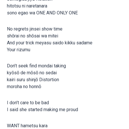
hitotsu ni naretanara
sono egao wa ONE AND ONLY ONE
No regrets jinsei show time
shōrai no shōsai wa mitei
And your trick meyasu saido kikku sadame
Your rizumu
Don’t seek find mondai taking
kyōsō de mōsō no sedai
kairi suru shinjō Distortion
moroha no honnō
I don’t care to be bad
I said she started making me proud
WANT hametsu kara