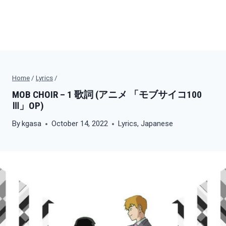
Home
/
Lyrics
/
MOB CHOIR – 1 歌詞 (アニメ 「モブサイコ100
Ⅲ」OP)
By
kgasa
October 14, 2022
Lyrics
,
Japanese