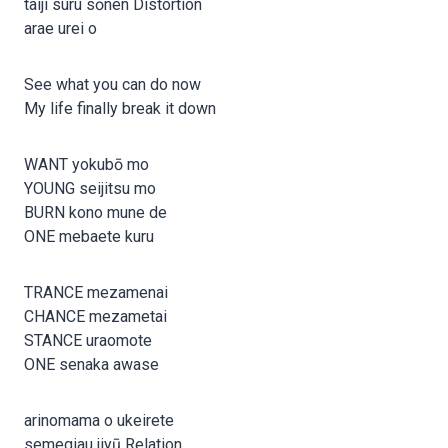
taiji suru sōnen Distortion
arae urei o
See what you can do now
My life finally break it down
WANT yokubō mo
YOUNG seijitsu mo
BURN kono mune de
ONE mebaete kuru
TRANCE mezamenai
CHANCE mezametai
STANCE uraomote
ONE senaka awase
arinomama o ukeirete
semegiau jiyū Relation