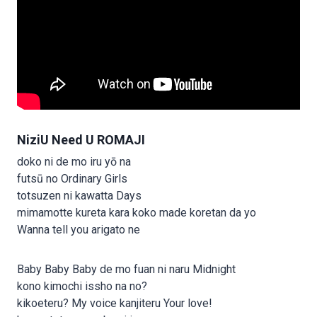
NiziU Need U ROMAJI
doko ni de mo iru yō na
futsū no Ordinary Girls
totsuzen ni kawatta Days
mimamotte kureta kara koko made koretan da yo
Wanna tell you arigato ne
Baby Baby Baby de mo fuan ni naru Midnight
kono kimochi issho na no?
kikoeteru? My voice kanjiteru Your love!