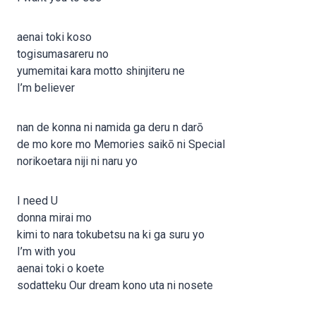
aenai toki koso
togisumasareru no
yumemitai kara motto shinjiteru ne
I’m believer
nan de konna ni namida ga deru n darō
de mo kore mo Memories saikō ni Special
norikoetara niji ni naru yo
I need U
donna mirai mo
kimi to nara tokubetsu na ki ga suru yo
I’m with you
aenai toki o koete
sodatteku Our dream kono uta ni nosete