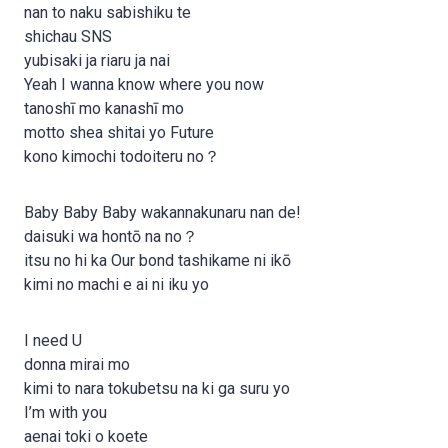
nan to naku sabishiku te
shichau SNS
yubisaki ja riaru ja nai
Yeah I wanna know where you now
tanoshī mo kanashī mo
motto shea shitai yo Future
kono kimochi todoiteru no？
Baby Baby Baby wakannakunaru nan de!
daisuki wa hontō na no？
itsu no hi ka Our bond tashikame ni ikō
kimi no machi e ai ni iku yo
I need U
donna mirai mo
kimi to nara tokubetsu na ki ga suru yo
I’m with you
aenai toki o koete