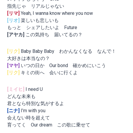
指先じゃ リアルじゃない
[リマ]
Yeah, I wanna know where you now
[リオ]
楽しいも悲しいも
もっと シェアしたいよ Future
[アヤカ]
この気持ち 届いてるの？
[リク]
Baby Baby Baby わかんなくなる なんで！
大好きは本当なの？
[マヤ]
いつの日か Our bond 確かめにいこう
[リク]
キミの街へ 会いに行くよ
[ミイヒ]
I need U
どんな未来も
君となら特別な気がするよ
[ニナ]
I’m with you
会えない時を超えて
育ってく Our dream この歌に乗せて