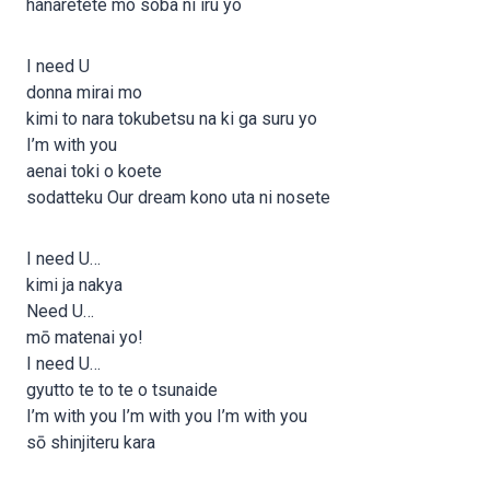
hanaretete mo soba ni iru yo
I need U
donna mirai mo
kimi to nara tokubetsu na ki ga suru yo
I’m with you
aenai toki o koete
sodatteku Our dream kono uta ni nosete
I need U…
kimi ja nakya
Need U…
mō matenai yo!
I need U…
gyutto te to te o tsunaide
I’m with you I’m with you I’m with you
sō shinjiteru kara