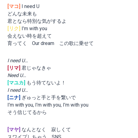
[マコ]
I need U
どんな未来も
君となら特別な気がするよ
[リク]
I’m with you
会えない時を超えて
育ってく Our dream この歌に乗せて
I need U…
[リマ]
君じゃなきゃ
Need U…
[マユカ]
もう待てないよ！
I need U…
[ニナ]
ぎゅっと手と手を繋いで
I’m with you, I’m with you, I’m with you
そう信じてるから
[マヤ]
なんとなく 寂しくて
スワイプしちゃう SNS