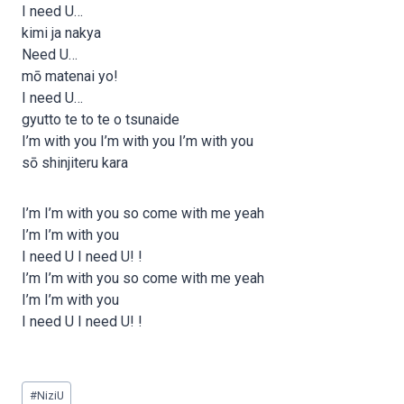
I need U…
kimi ja nakya
Need U…
mō matenai yo!
I need U…
gyutto te to te o tsunaide
I’m with you I’m with you I’m with you
sō shinjiteru kara
I’m I’m with you so come with me yeah
I’m I’m with you
I need U I need U! !
I’m I’m with you so come with me yeah
I’m I’m with you
I need U I need U! !
Post
#
NiziU