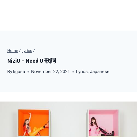
Home
/
Lyrics
/
NiziU – Need U 歌詞
By
kgasa
November 22, 2021
Lyrics
,
Japanese