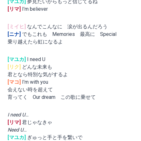
[マユカ]
夢見たいからもっと信じてるね
[リマ]
I’m believer
[ミイヒ]
なんでこんなに 涙が出るんだろう
[ニナ]
でもこれも Memories 最高に Special
乗り越えたら虹になるよ
[マユカ]
I need U
[リク]
どんな未来も
君となら特別な気がするよ
[マコ]
I’m with you
会えない時を超えて
育ってく Our dream この歌に乗せて
I need U…
[リマ]
君じゃなきゃ
Need U…
[マユカ]
ぎゅっと手と手を繋いで