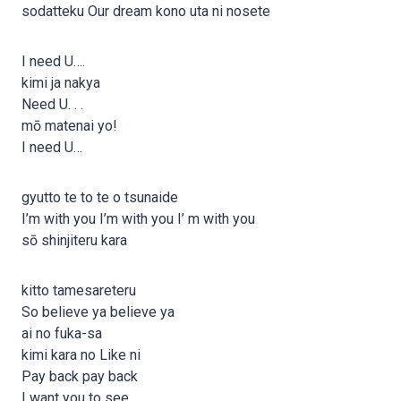
sodatteku Our dream kono uta ni nosete
I need U….
kimi ja nakya
Need U. . .
mō matenai yo!
I need U…
gyutto te to te o tsunaide
I’m with you I’m with you I’ m with you
sō shinjiteru kara
kitto tamesareteru
So believe ya believe ya
ai no fuka-sa
kimi kara no Like ni
Pay back pay back
I want you to see