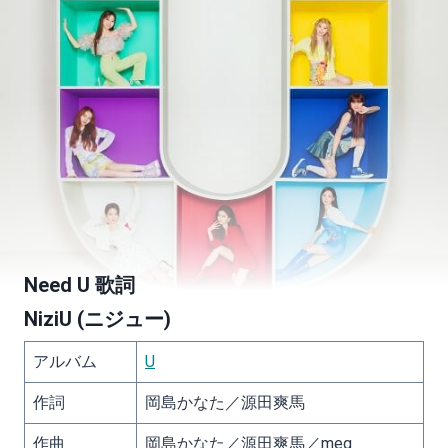
Need U 歌詞
NiziU (ニジュー)
アルバム
U
作詞
岡島かなた／源田爽馬
作曲
岡島かなた／源田爽馬／meg