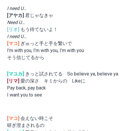
I need U…
[アヤカ]
君じゃなきゃ
Need U…
[リオ]
もう待てないよ！
I need U…
[マコ]
ぎゅっと手と手を繋いで
I’m with you, I’m with you, I’m with you
そう信じてるから
[マユカ]
きっと試されてる So believe ya, believe ya
[リマ]
愛の深さ キミからの Likeに
Pay back, pay back
I want you to see
[マコ]
会えない時こそ
研ぎ澄まされるの