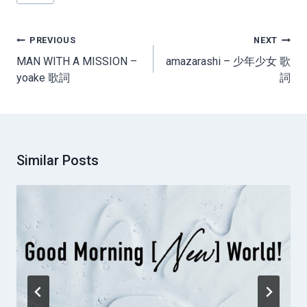
Tags:
Post
PREVIOUS
NEXT
navigation
MAN WITH A MISSION –
amazarashi – 少年少女 歌
yoake 歌詞
詞
Similar Posts