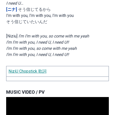
I need U…
[ニナ]
そう信じてるから
I’m with you, I’m with you, I’m with you
そう信じていたいんだ
[Niziu]
I’m I’m with you, so come with me yeah
I’m I’m with you, I need U, I need U!!
I’m I’m with you, so come with me yeah
I’m I’m with you, I need U, I need U!!
NiziU Chopstick 歌詞
MUSIC VIDEO / PV