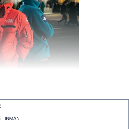
ま
 · INMAN