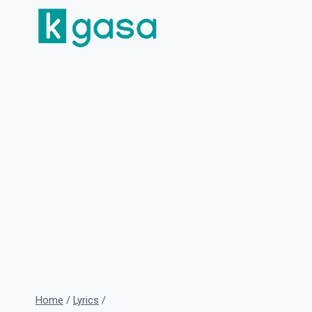
Skip
to
content
Home
/
Lyrics
/