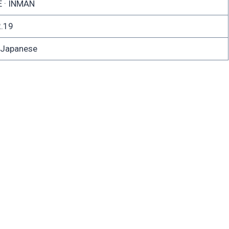
 · INMAN
.19
apanese