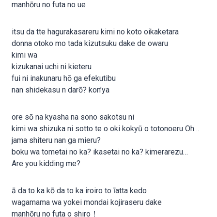
manhōru no futa no ue
itsu da tte hagurakasareru kimi no koto oikaketara
donna otoko mo tada kizutsuku dake de owaru
kimi wa
kizukanai uchi ni kieteru
fui ni inakunaru hō ga efekutibu
nan shidekasu n darō? kon’ya
ore sō na kyasha na sono sakotsu ni
kimi wa shizuka ni sotto te o oki kokyū o totonoeru Oh…
jama shiteru nan ga mieru?
boku wa tometai no ka? ikasetai no ka? kimerarezu…
Are you kidding me?
ā da to ka kō da to ka iroiro to īatta kedo
wagamama wa yokei mondai kojiraseru dake
manhōru no futa o shiro！