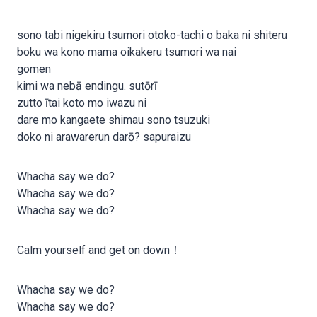
sono tabi nigekiru tsumori otoko-tachi o baka ni shiteru
boku wa kono mama oikakeru tsumori wa nai
gomen
kimi wa nebā endingu. sutōrī
zutto ītai koto mo iwazu ni
dare mo kangaete shimau sono tsuzuki
doko ni arawarerun darō? sapuraizu
Whacha say we do?
Whacha say we do?
Whacha say we do?
Calm yourself and get on down！
Whacha say we do?
Whacha say we do?