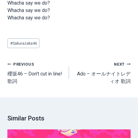
Whacha say we do?
Whacha say we do?
Whacha say we do?
Post
#
Sakurazaka46
Tags:
Post
PREVIOUS
NEXT
navigation
櫻坂46 – Don’t cut in line!
Ado – オールナイトレデ
歌詞
ィオ 歌詞
Similar Posts