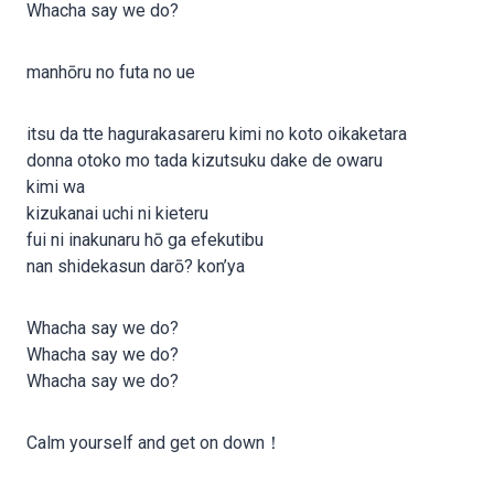
Whacha say we do?
manhōru no futa no ue
itsu da tte hagurakasareru kimi no koto oikaketara
donna otoko mo tada kizutsuku dake de owaru
kimi wa
kizukanai uchi ni kieteru
fui ni inakunaru hō ga efekutibu
nan shidekasun darō? kon’ya
Whacha say we do?
Whacha say we do?
Whacha say we do?
Calm yourself and get on down！