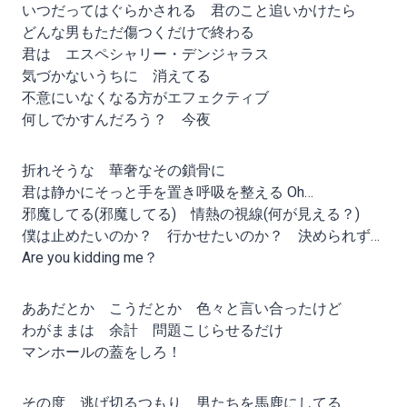
いつだってはぐらかされる 君のこと追いかけたら
どんな男もただ傷つくだけで終わる
君は エスペシャリー・デンジャラス
気づかないうちに 消えてる
不意にいなくなる方がエフェクティブ
何しでかすんだろう？ 今夜
折れそうな 華奢なその鎖骨に
君は静かにそっと手を置き呼吸を整える Oh…
邪魔してる(邪魔してる) 情熱の視線(何が見える？)
僕は止めたいのか？ 行かせたいのか？ 決められず…
Are you kidding me？
ああだとか こうだとか 色々と言い合ったけど
わがままは 余計 問題こじらせるだけ
マンホールの蓋をしろ！
その度 逃げ切るつもり 男たちを馬鹿にしてる