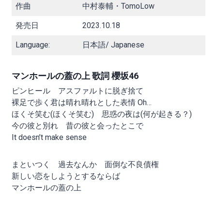
作曲
中村泰輔・TomoLow
発売日
2023.10.18
Language:
日本語/ Japanese
マンホールの蓋の上 歌詞 櫻坂46
ピンヒール アスファルトに脱ぎ捨て
裸足で歩く君は晴れ晴れとした表情 Oh…
ほくそ笑む(ほくそ笑む) 思惑の夜は(何が起きる？)
今の彼と別れ 昔の彼と会ったとこで
It doesn’t make sense
まといつく 過去なんか 面倒な不良債権
新しい恋をしようとするならば
マンホールの蓋の上