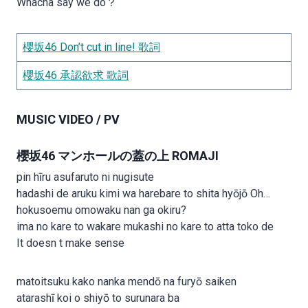
Whacha say we do？
櫻坂46 Don’t cut in line! 歌詞
櫻坂46 承認欲求 歌詞
MUSIC VIDEO / PV
櫻坂46 マンホールの蓋の上 ROMAJI
pin hīru asufaruto ni nugisute
hadashi de aruku kimi wa harebare to shita hyōjō Oh…
hokusoemu omowaku nan ga okiru?
ima no kare to wakare mukashi no kare to atta toko de
It doesn t make sense
matoitsuku kako nanka mendō na furyō saiken
atarashī koi o shiyō to surunara ba