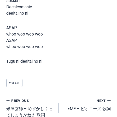
sokkuri
Decalcomanie
deaitai no ni
ASAP
whoo woo woo woo
ASAP
whoo woo woo woo
sugu ni deaitai no ni
Post
#
STAYC
Tags:
Post
PREVIOUS
NEXT
navigation
米津玄師 – 恥ずかしくっ
≠ME – ピオニーズ 歌詞
てしょうがねえ 歌詞