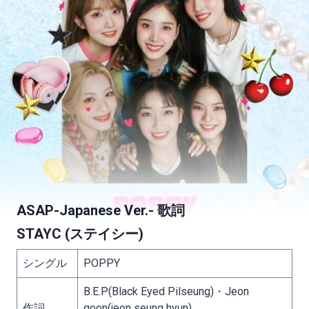
ASAP-Japanese Ver.- 歌詞
STAYC (ステイシー)
シングル
POPPY
B.E.P(Black Eyed Pilseung)・Jeon
作詞
goon(jeon seung hyun)