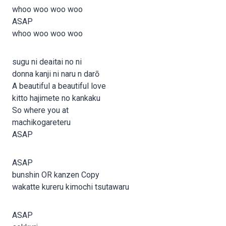
whoo woo woo woo
ASAP
whoo woo woo woo
sugu ni deaitai no ni
donna kanji ni naru n darō
A beautiful a beautiful love
kitto hajimete no kankaku
So where you at
machikogareteru
ASAP
ASAP
bunshin OR kanzen Copy
wakatte kureru kimochi tsutawaru
ASAP