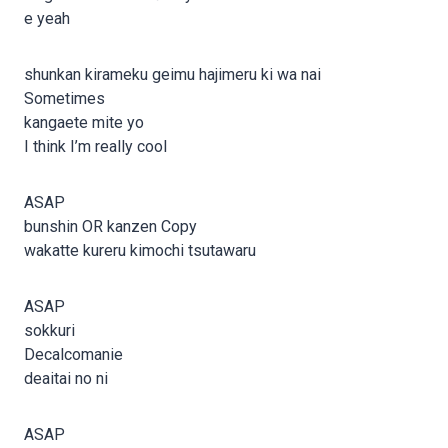
e yeah
shunkan kirameku geimu hajimeru ki wa nai
Sometimes
kangaete mite yo
I think I’m really cool
ASAP
bunshin OR kanzen Copy
wakatte kureru kimochi tsutawaru
ASAP
sokkuri
Decalcomanie
deaitai no ni
ASAP