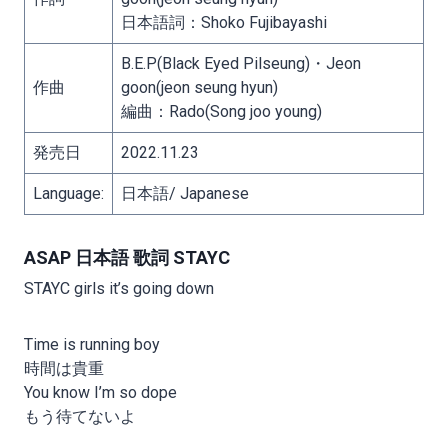
日本語詞：Shoko Fujibayashi
B.E.P(Black Eyed Pilseung)・Jeon
作曲
goon(jeon seung hyun)
編曲：Rado(Song joo young)
発売日
2022.11.23
Language:
日本語/ Japanese
ASAP 日本語 歌詞 STAYC
STAYC girls it’s going down
Time is running boy
時間は貴重
You know I’m so dope
もう待てないよ