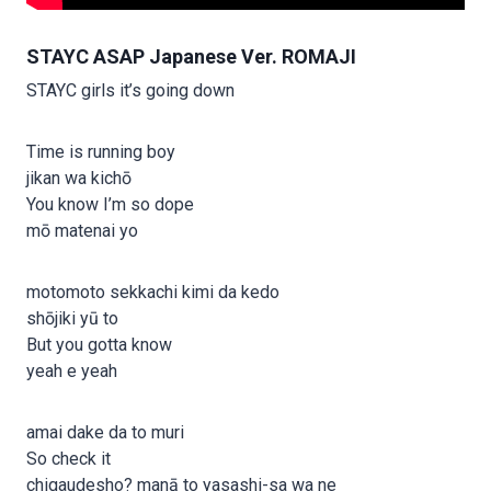
STAYC ASAP Japanese Ver. ROMAJI
STAYC girls it’s going down
Time is running boy
jikan wa kichō
You know I’m so dope
mō matenai yo
motomoto sekkachi kimi da kedo
shōjiki yū to
But you gotta know
yeah e yeah
amai dake da to muri
So check it
chigaudesho? manā to yasashi-sa wa ne