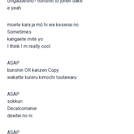
chigaudesho? honshin to jōhen dake
e yeah
moete kara ja mō hi wa kesenai no
Sometimes
kangaete mite yo
I think I m really cool
ASAP
bunshin OR kanzen Copy
wakatte kureru kimochi tsutawaru
ASAP
sokkuri
Decalcomanie
deaitai no ni
ASAP