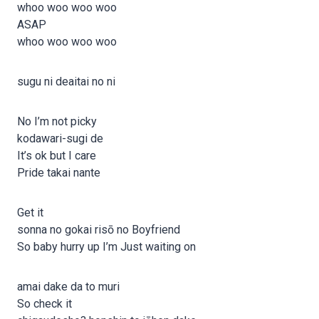
whoo woo woo woo
ASAP
whoo woo woo woo
sugu ni deaitai no ni
No I’m not picky
kodawari-sugi de
It’s ok but I care
Pride takai nante
Get it
sonna no gokai risō no Boyfriend
So baby hurry up I’m Just waiting on
amai dake da to muri
So check it