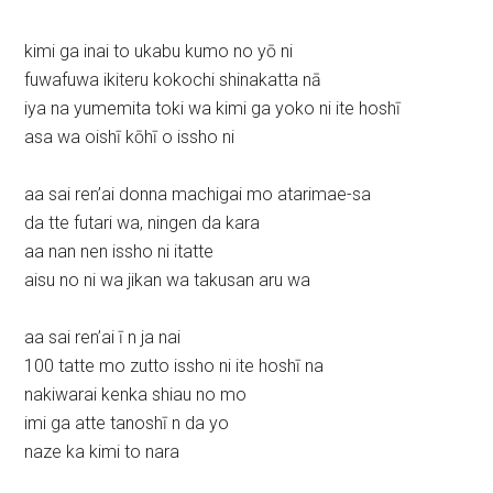
kimi ga inai to ukabu kumo no yō ni
fuwafuwa ikiteru kokochi shinakatta nā
iya na yumemita toki wa kimi ga yoko ni ite hoshī
asa wa oishī kōhī o issho ni
aa sai ren’ai donna machigai mo atarimae-sa
da tte futari wa, ningen da kara
aa nan nen issho ni itatte
aisu no ni wa jikan wa takusan aru wa
aa sai ren’ai ī n ja nai
100 tatte mo zutto issho ni ite hoshī na
nakiwarai kenka shiau no mo
imi ga atte tanoshī n da yo
naze ka kimi to nara