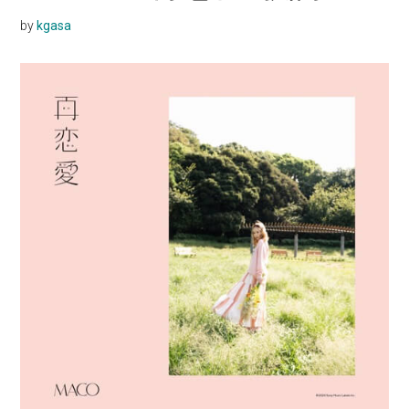
by
kgasa