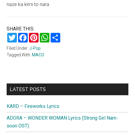
naze ka kimi to nara
SHARE THIS:
Twitter
Facebook
Pinterest
WhatsApp
Share
Filed Under:
J-Pop
Tagged With:
MACO
Primary
LATEST POSTS
Sidebar
KARD – Fireworks Lyrics
ADORA – WONDER WOMAN Lyrics (Strong Girl Nam-
soon OST)