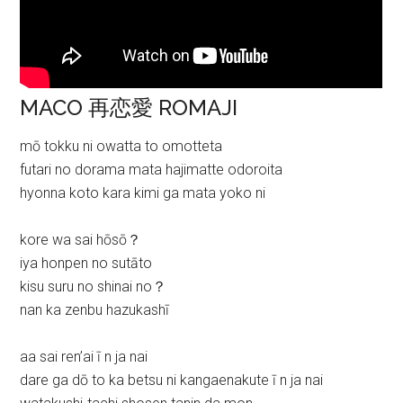
MACO 再恋愛 ROMAJI
mō tokku ni owatta to omotteta
futari no dorama mata hajimatte odoroita
hyonna koto kara kimi ga mata yoko ni
kore wa sai hōsō？
iya honpen no sutāto
kisu suru no shinai no？
nan ka zenbu hazukashī
aa sai ren’ai ī n ja nai
dare ga dō to ka betsu ni kangaenakute ī n ja nai