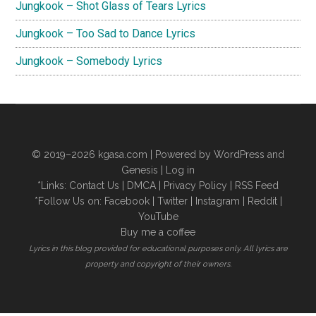
Jungkook – Shot Glass of Tears Lyrics
Jungkook – Too Sad to Dance Lyrics
Jungkook – Somebody Lyrics
© 2019–2026
kgasa.com
| Powered by WordPress and
Genesis |
Log in
*Links:
Contact Us
|
DMCA
|
Privacy Policy
|
RSS Feed
*Follow Us on:
Facebook
|
Twitter
|
Instagram
|
Reddit
|
YouTube
Buy me a coffee
Lyrics in this blog provided for educational purposes only. All lyrics are
property and copyright of their owners.