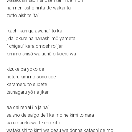
watakushi-tachi shosen tanin da mon
nan nen issho ni ita tte wakaritai
zutto aishite itai
‘kachi-kan ga awanai’ to ka
jidai okure na hanashi mō yameta
“ chigau” kara omoshiroi jan
kimi no shisō wa uchū o koeru wa
kizuke ba yoko de
neteru kimi no sono ude
karameru to subete
tsunagaru yō na jikan
aa dai ren’ai ī n ja nai
saisho de saigo de ī ka mo ne kimi to nara
aa umarekawatte mo kitto
watakushi to kimi wa deau wa donna katachi de mo