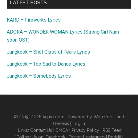
Primary
LATEST POSTS
Sidebar
KARD – Fireworks Lyrics
ADORA – WONDER WOMAN Lyrics (Strong Girl Nam-
soon OST)
Jungkook – Shot Glass of Tears Lyrics
Jungkook – Too Sad to Dance Lyrics
Jungkook – Somebody Lyrics
© 2019–2026
kgasa.com
| Powered by WordPress and
Genesis |
Log in
*Links:
Contact Us
|
DMCA
|
Privacy Policy
|
RSS Feed
*Follow Us on:
Facebook
|
Twitter
|
Instagram
|
Reddit
|