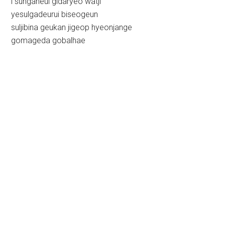
i sunganeul gidaryeo watji
yesulgadeurui biseogeun
suljibina geukan jigeop hyeonjange
gomageda gobalhae