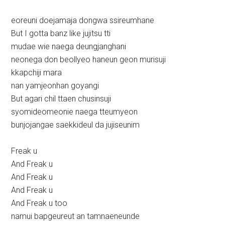
eoreuni doejamaja dongwa ssireumhane
But I gotta banz like jujitsu tti
mudae wie naega deungjanghani
neonega don beollyeo haneun geon murisuji
kkapchiji mara
nan yamjeonhan goyangi
But agari chil ttaen chusinsuji
syomideomeonie naega tteumyeon
bunjojangae saekkideul da jujiseunim
Freak u
And Freak u
And Freak u
And Freak u
And Freak u too
namui bapgeureut an tamnaeneunde