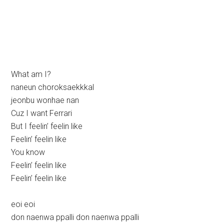
What am I?
naneun choroksaekkkal
jeonbu wonhae nan
Cuz I want Ferrari
But I feelin’ feelin like
Feelin’ feelin like
You know
Feelin’ feelin like
Feelin’ feelin like
eoi eoi
don naenwa ppalli don naenwa ppalli