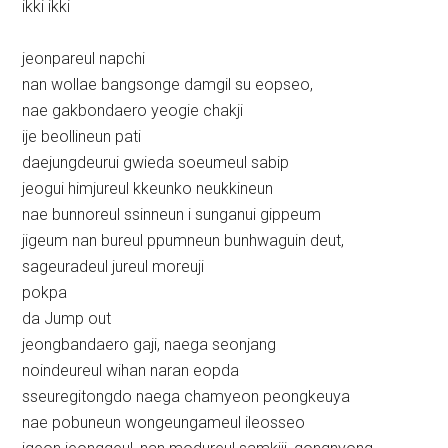
ikki ikki
jeonpareul napchi
nan wollae bangsonge damgil su eopseo,
nae gakbondaero yeogie chakji
ije beollineun pati
daejungdeurui gwieda soeumeul sabip
jeogui himjureul kkeunko neukkineun
nae bunnoreul ssinneun i sunganui gippeum
jigeum nan bureul ppumneun bunhwaguin deut,
sageuradeul jureul moreuji
pokpa
da Jump out
jeongbandaero gaji, naega seonjang
noindeureul wihan naran eopda
sseuregitongdo naega chamyeon peongkeuya
nae pobuneun wongeungameul ileosseo