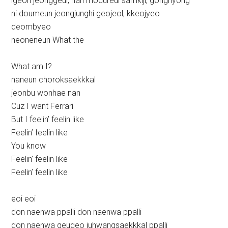
igeon jeonggeul, nan modureul samkiji, gongnyong
ni doumeun jeongjunghi geojeol, kkeojyeo
deombyeo
neoneneun What the
What am I?
naneun choroksaekkkal
jeonbu wonhae nan
Cuz I want Ferrari
But I feelin’ feelin like
Feelin’ feelin like
You know
Feelin’ feelin like
Feelin’ feelin like
eoi eoi
don naenwa ppalli don naenwa ppalli
don naenwa geugeo juhwangsaekkkal ppalli