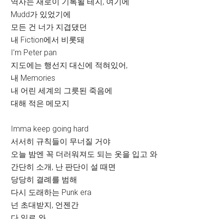
역사는 새로이 기록될 테지, 여기에
Mudd가 있었기에
모든 건 너가 지겹댔던
내 Fiction에서 비롯돼
I’m Peter pan
지도에는 행선지 대신에 적혀있어,
내 Memories
내 어린 세계의 그릇된 죽음에
대해 적은 메모지
Imma keep going hard
서서히 규칙들이 무너질 거야
오늘 밤엔 꼭 더러워져도 되는 옷을 입고 와
간단히 소개, 난 판단이 설 때면
당당히 결례를 범해
다시 도래하는 Punk era
넌 초대받지, 언젠간
다 일로 와