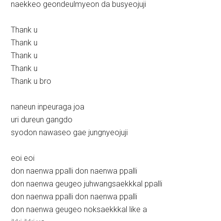
naekkeo geondeulmyeon da busyeojuji
Thank u
Thank u
Thank u
Thank u
Thank u bro
naneun inpeuraga joa
uri dureun gangdo
syodon nawaseo gae jungnyeojuji
eoi eoi
don naenwa ppalli don naenwa ppalli
don naenwa geugeo juhwangsaekkkal ppalli
don naenwa ppalli don naenwa ppalli
don naenwa geugeo noksaekkkal like a