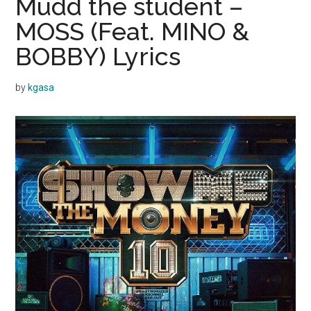
Mudd the student –
MOSS (Feat. MINO &
BOBBY) Lyrics
by
kgasa