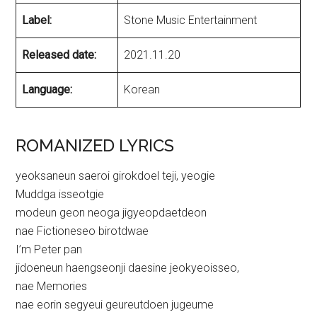
Label:
Stone Music Entertainment
Released date:
2021.11.20
Language:
Korean
ROMANIZED LYRICS
yeoksaneun saeroi girokdoel teji, yeogie
Muddga isseotgie
modeun geon neoga jigyeopdaetdeon
nae Fictioneseo birotdwae
I’m Peter pan
jidoeneun haengseonji daesine jeokyeoisseo,
nae Memories
nae eorin segyeui geureutdoen jugeume