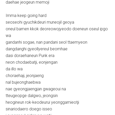
daehae jeogeun memoji
Imma keep going hard
seoseohi gyuchikdeuri muneojil geoya
oneul bamen kkok deoreowojyeodo doeneun oseul ipgo
wa
gandanhi sogae, nan pandani seol ttaemyeon
dangdanghi gyeollyereul beomhae
dasi doraehaneun Punk era
neon chodaebatji, eonjengan
da illo wa
choraehaji, jeonjaeng
nal bujeonghaebwa
nae gyeongjaengjan gwageoui na
tteugeopge dalgwo, jeongsin
heogineun rok-keodeurui yeonggamieotji
sinariodaero doego isseo