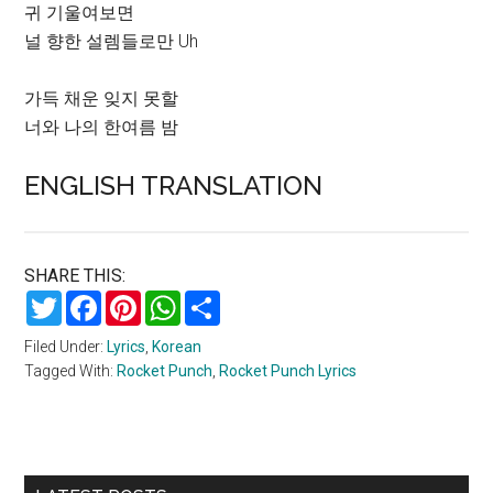
귀 기울여보면
널 향한 설렘들로만 Uh
가득 채운 잊지 못할
너와 나의 한여름 밤
ENGLISH TRANSLATION
SHARE THIS:
Twitter
Facebook
Pinterest
WhatsApp
Share
Filed Under:
Lyrics
,
Korean
Tagged With:
Rocket Punch
,
Rocket Punch Lyrics