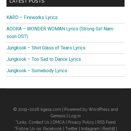
Primary
LATEST POSTS
Sidebar
KARD – Fireworks Lyrics
ADORA – WONDER WOMAN Lyrics (Strong Girl Nam-
soon OST)
Jungkook – Shot Glass of Tears Lyrics
Jungkook – Too Sad to Dance Lyrics
Jungkook – Somebody Lyrics
© 2019–2026
kgasa.com
| Powered by WordPress and
Genesis |
Log in
*Links:
Contact Us
|
DMCA
|
Privacy Policy
|
RSS Feed
*Follow Us on:
Facebook
|
Twitter
|
Instagram
|
Reddit
|