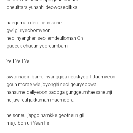
oneulttara yunanhi deowoseoilkka
naegeman deullineun sorie
gwi giuryeobomyeon
neol hyanghan seollemdeulloman Oh
gadeuk chaeun yeoreumbam
Ye I Ye I Ye
siwonhaejin bamui hyanggiga neukkyeojil ttaemyeon
goun morae wie joyonghi neol geuryeobwa
hansume dallyeoon padoga gunggeumhaessneunji
ne juwireul jakkuman maemdora
ne soneul japgo hamkke geotneun gil
maju bon uri Yeah he