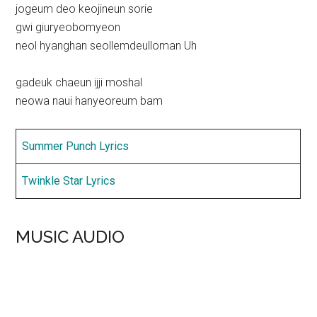
jogeum deo keojineun sorie
gwi giuryeobomyeon
neol hyanghan seollemdeulloman Uh
gadeuk chaeun ijji moshal
neowa naui hanyeoreum bam
Summer Punch Lyrics
Twinkle Star Lyrics
MUSIC AUDIO