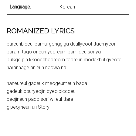
Language
:
Korean
ROMANIZED LYRICS
pureunbiccui bamui gonggiga deullyeool ttaemyeon
baram tago oneun yeoreum bam geu soriya
bulkge pin kkocccheoreom taoreun modakbul gyeote
naranhage anjeun neowa na
haneureul gadeuk meogeumeun bada
gadeuk ppuryeojin byeolbiccdeul
peojineun pado sori wireul ttara
gipeojineun uri Story