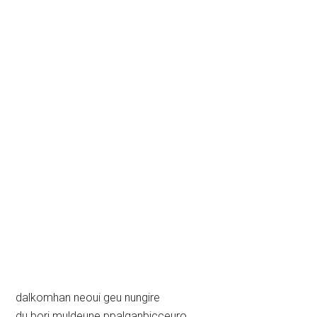
dalkomhan neoui geu nungire
du bori muldeune ppalganbicceuro