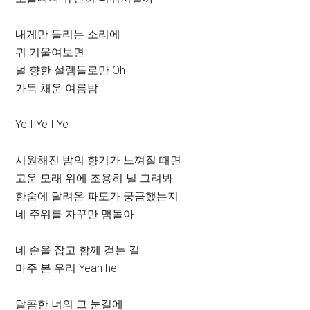
내게만 들리는 소리에
귀 기울여보면
널 향한 설렘들로만 Oh
가득 채운 여름밤
Ye I Ye I Ye
시원해진 밤의 향기가 느껴질 때면
고운 모래 위에 조용히 널 그려봐
한숨에 달려온 파도가 궁금했는지
네 주위를 자꾸만 맴돌아
네 손을 잡고 함께 걷는 길
마주 본 우리 Yeah he
달콤한 너의 그 눈길에