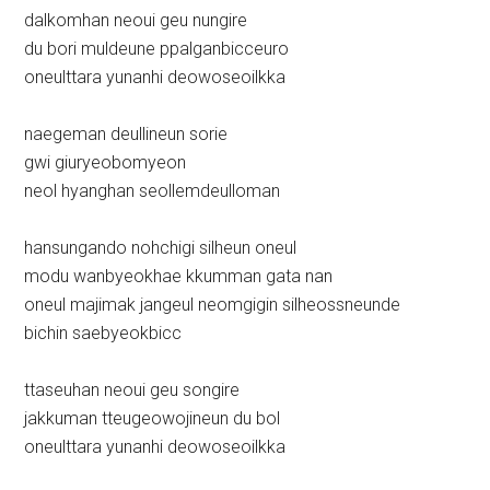
dalkomhan neoui geu nungire
du bori muldeune ppalganbicceuro
oneulttara yunanhi deowoseoilkka
naegeman deullineun sorie
gwi giuryeobomyeon
neol hyanghan seollemdeulloman
hansungando nohchigi silheun oneul
modu wanbyeokhae kkumman gata nan
oneul majimak jangeul neomgigin silheossneunde
bichin saebyeokbicc
ttaseuhan neoui geu songire
jakkuman tteugeowojineun du bol
oneulttara yunanhi deowoseoilkka