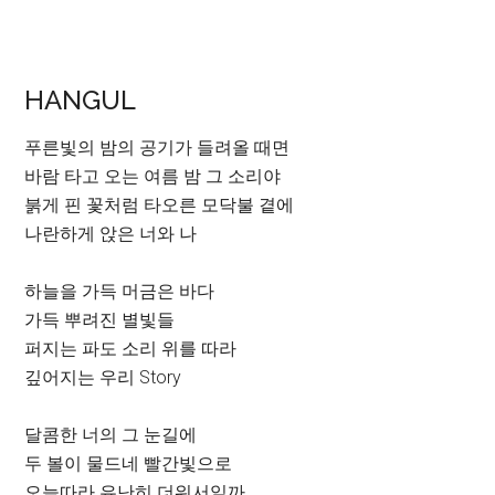
HANGUL
푸른빛의 밤의 공기가 들려올 때면
바람 타고 오는 여름 밤 그 소리야
붉게 핀 꽃처럼 타오른 모닥불 곁에
나란하게 앉은 너와 나
하늘을 가득 머금은 바다
가득 뿌려진 별빛들
퍼지는 파도 소리 위를 따라
깊어지는 우리 Story
달콤한 너의 그 눈길에
두 볼이 물드네 빨간빛으로
오늘따라 유난히 더워서일까