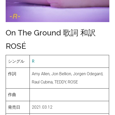
On The Ground 歌詞 和訳
ROSÉ
シングル
R
作詞
Amy Allen, Jon Bellion, Jorgen Odegard,
Raul Cubina, TEDDY, ROSE
作曲
発売日
2021.03.12