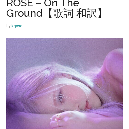
ROSÉ – On The
Ground【歌詞 和訳】
by
kgasa