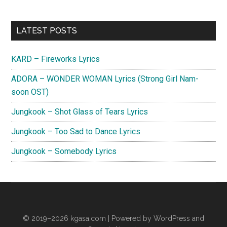
Primary
LATEST POSTS
Sidebar
KARD – Fireworks Lyrics
ADORA – WONDER WOMAN Lyrics (Strong Girl Nam-
soon OST)
Jungkook – Shot Glass of Tears Lyrics
Jungkook – Too Sad to Dance Lyrics
Jungkook – Somebody Lyrics
© 2019–2026
kgasa.com
| Powered by WordPress and