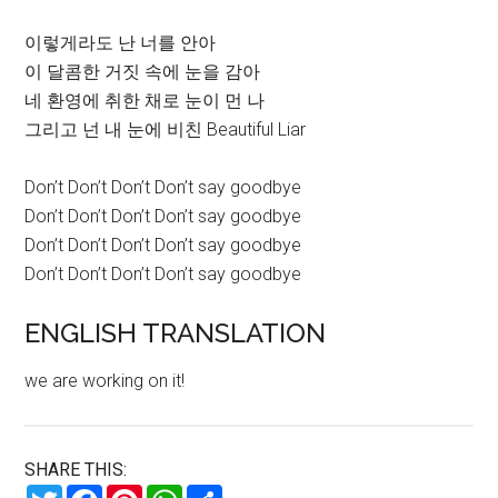
이렇게라도 난 너를 안아
이 달콤한 거짓 속에 눈을 감아
네 환영에 취한 채로 눈이 먼 나
그리고 넌 내 눈에 비친 Beautiful Liar
Don’t Don’t Don’t Don’t say goodbye
Don’t Don’t Don’t Don’t say goodbye
Don’t Don’t Don’t Don’t say goodbye
Don’t Don’t Don’t Don’t say goodbye
ENGLISH TRANSLATION
we are working on it!
SHARE THIS:
Twitter
Facebook
Pinterest
WhatsApp
Share