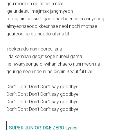
geu modeun ge haneun mal
ige urideurui majimak jangmyeon
teong bin hansum gachi naebaenneun annyeong
almyeonseodo kkeunnae neol nochi mothae
geureon nareul neodo aljana Uh
ireokerado nan neoreul ana
i dalkomhan geojit soge nuneul gama
ne hwanyeonge chwihan chaero nuni meon na
geurigo neon nae nune bichin Beautiful Liar
Don’t Don’t Don’t Don’t say goodbye
Don’t Don’t Don’t Don’t say goodbye
Don’t Don’t Don’t Don’t say goodbye
Don’t Don’t Don’t Don’t say goodbye
SUPER JUNIOR-D&E ZERO Lyrics