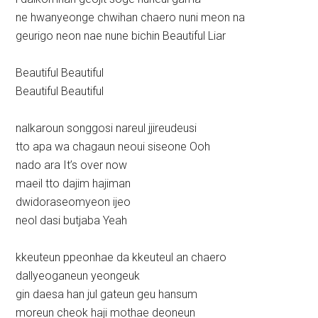
ne hwanyeonge chwihan chaero nuni meon na
geurigo neon nae nune bichin Beautiful Liar
Beautiful Beautiful
Beautiful Beautiful
nalkaroun songgosi nareul jjireudeusi
tto apa wa chagaun neoui siseone Ooh
nado ara It’s over now
maeil tto dajim hajiman
dwidoraseomyeon ijeo
neol dasi butjaba Yeah
kkeuteun ppeonhae da kkeuteul an chaero
dallyeoganeun yeongeuk
gin daesa han jul gateun geu hansum
moreun cheok haji mothae deoneun