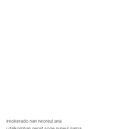
ireokerado nan neoreul ana
i dalkomhan geojit soge nuneul gama