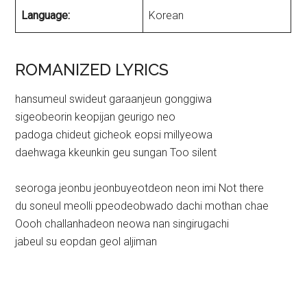
Language:
Korean
ROMANIZED LYRICS
hansumeul swideut garaanjeun gonggiwa
sigeobeorin keopijan geurigo neo
padoga chideut gicheok eopsi millyeowa
daehwaga kkeunkin geu sungan Too silent
seoroga jeonbu jeonbuyeotdeon neon imi Not there
du soneul meolli ppeodeobwado dachi mothan chae
Oooh challanhadeon neowa nan singirugachi
jabeul su eopdan geol aljiman