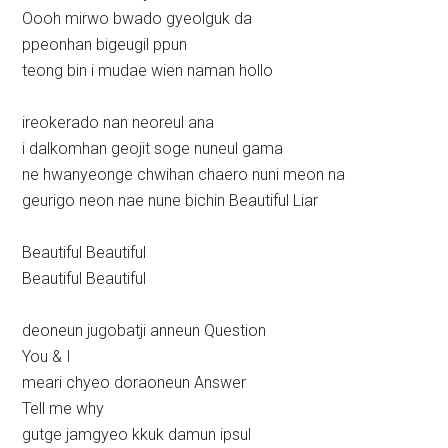
Oooh mirwo bwado gyeolguk da
ppeonhan bigeugil ppun
teong bin i mudae wien naman hollo
ireokerado nan neoreul ana
i dalkomhan geojit soge nuneul gama
ne hwanyeonge chwihan chaero nuni meon na
geurigo neon nae nune bichin Beautiful Liar
Beautiful Beautiful
Beautiful Beautiful
deoneun jugobatji anneun Question
You & I
meari chyeo doraoneun Answer
Tell me why
gutge jamgyeo kkuk damun ipsul