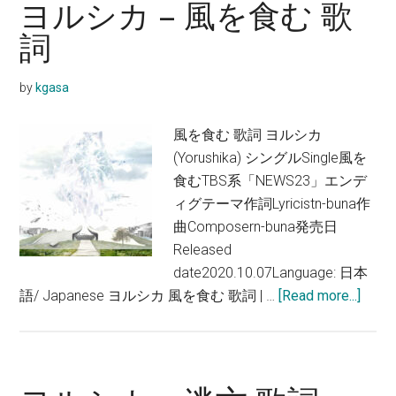
カ
ヨルシカ – 風を食む 歌
–
詞
創
作
by
kgasa
歌
詞
風を食む 歌詞 ヨルシカ
(Yorushika) シングルSingle風を
食むTBS系「NEWS23」エンデ
ィグテーマ作詞Lyricistn-buna作
曲Composern-buna発売日
Released
date2020.10.07Language: 日本
about
語/ Japanese ヨルシカ 風を食む 歌詞 | …
[Read more...]
ヨ
ル
シ
カ