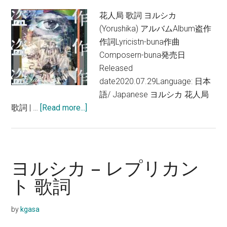
歌
花人局 歌詞 ヨルシカ
詞
(Yorushika) アルバムAlbum盗作
作詞Lyricistn-buna作曲
Composern-buna発売日
Released
date2020.07.29Language: 日本
語/ Japanese ヨルシカ 花人局
about
歌詞 | …
[Read more...]
ヨ
ル
シ
カ
ヨルシカ – レプリカン
–
ト 歌詞
花
人
by
kgasa
局
歌