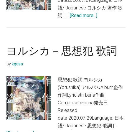
date2020.07.29Language: 日本
語/ Japanese ヨルシカ 盗作 歌
about
詞 | …
[Read more...]
ヨ
ル
シ
カ
ヨルシカ – 思想犯 歌詞
–
盗
by
kgasa
作
歌
思想犯 歌詞 ヨルシカ
詞
(Yorushika) アルバムAlbum盗作
作詞Lyricistn-buna作曲
Composern-buna発売日
Released
date 2020.07.29Language: 日本
語/ Japanese 思想犯 歌詞 | …