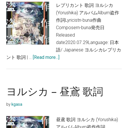
レプリカント 歌詞 ヨルシカ
詞
(Yorushika) アルバムAlbum盗作
作詞Lyricistn-buna作曲
Composern-buna発売日
Released
date2020.07.29Language: 日本
語/ Japanese ヨルシカレプリカ
about
ント 歌詞 | …
[Read more...]
ヨ
ル
シ
カ
ヨルシカ – 昼鳶 歌詞
–
レ
by
kgasa
プ
リ
昼鳶 歌詞 ヨルシカ (Yorushika)
カ
アルバムAlbum盗作作詞