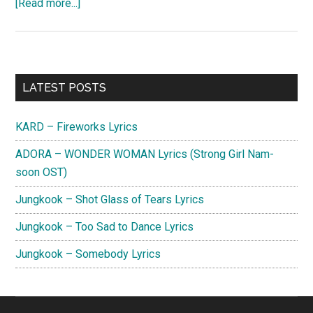
about
[Read more...]
ヨ
ル
シ
カ
Primary
LATEST POSTS
–
Sidebar
思
KARD – Fireworks Lyrics
想
犯
ADORA – WONDER WOMAN Lyrics (Strong Girl Nam-
歌
soon OST)
詞
Jungkook – Shot Glass of Tears Lyrics
Jungkook – Too Sad to Dance Lyrics
Jungkook – Somebody Lyrics