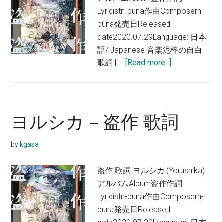
ン
Lyricistn-buna作曲Composern-
ト
buna発売日Released
歌
date2020.07.29Language: 日本
詞
語/ Japanese 音楽泥棒の自白
about
歌詞 | …
[Read more...]
ヨ
ル
シ
カ
ヨルシカ – 盗作 歌詞
–
昼
by
kgasa
鳶
歌
盗作 歌詞 ヨルシカ (Yorushika)
詞
アルバムAlbum盗作作詞
Lyricistn-buna作曲Composern-
buna発売日Released