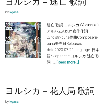
ヨルシカ – 逃亡 歌詞
–
風
by
kgasa
を
食
逃亡 歌詞 ヨルシカ (Yorushika)
む
アルバムAlbum盗作作詞
歌
Lyricistn-buna作曲Composern-
詞
buna発売日Released
date2020.07.29Language: 日本
語/ Japanese ヨルシカ 逃亡 歌
about
詞 | …
[Read more...]
ヨ
ル
シ
カ
ヨルシカ – 花人局 歌詞
–
逃
by
kgasa
亡