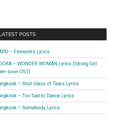
Primary
LATEST POSTS
Sidebar
ARD – Fireworks Lyrics
DORA – WONDER WOMAN Lyrics (Strong Girl
am-soon OST)
ungkook – Shot Glass of Tears Lyrics
ungkook – Too Sad to Dance Lyrics
ungkook – Somebody Lyrics