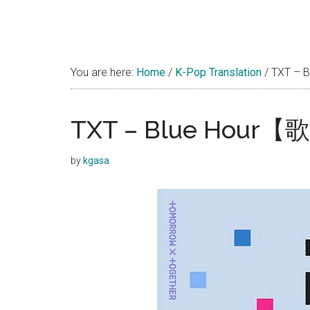
You are here:
Home
/
K-Pop Translation
/
TXT – 
TXT – Blue Hour
by
kgasa