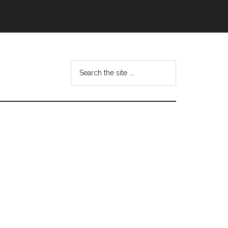
Search
this
website