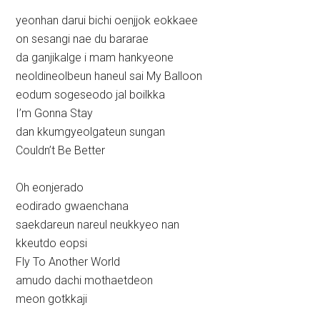
yeonhan darui bichi oenjjok eokkaee
on sesangi nae du bararae
da ganjikalge i mam hankyeone
neoldineolbeun haneul sai My Balloon
eodum sogeseodo jal boilkka
I’m Gonna Stay
dan kkumgyeolgateun sungan
Couldn’t Be Better
Oh eonjerado
eodirado gwaenchana
saekdareun nareul neukkyeo nan
kkeutdo eopsi
Fly To Another World
amudo dachi mothaetdeon
meon gotkkaji