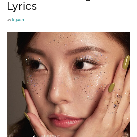
Lyrics
by
kgasa