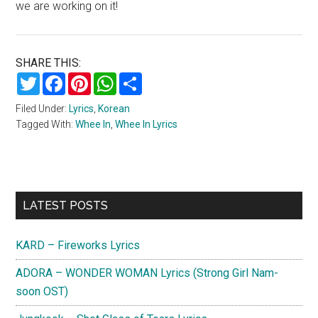
we are working on it!
SHARE THIS:
Twitter
Facebook
Pinterest
WhatsApp
Share
Filed Under:
Lyrics
,
Korean
Tagged With:
Whee In
,
Whee In Lyrics
Primary
LATEST POSTS
Sidebar
KARD – Fireworks Lyrics
ADORA – WONDER WOMAN Lyrics (Strong Girl Nam-
soon OST)