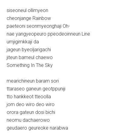
siseoneul ollimyeon
cheonjange Rainbow
paeteoni seonmyeonghaji Oh-
nae yangyeopeuro ppeodeoinneun Line
umjigimkkaji da
jageun byeoljarigachi
jiteun bameul chaewo
Something In The Sky
mearichineun baram sori
ttaraseo ganeun geotppuniji
tto hankkeot tteoolla
jom deo wiro deo wiro
orora gateun dosi bichi
neomu dachaerowo
geudaero geureoke narabwa