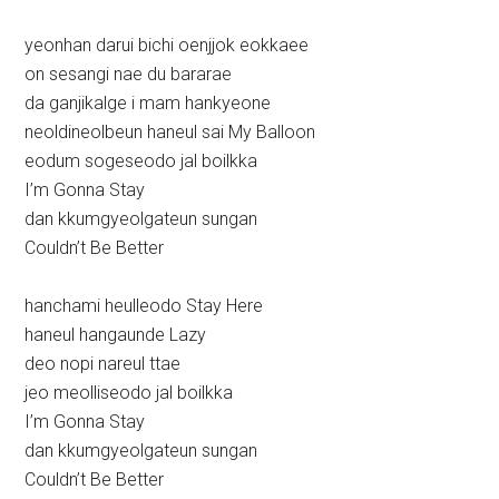
yeonhan darui bichi oenjjok eokkaee
on sesangi nae du bararae
da ganjikalge i mam hankyeone
neoldineolbeun haneul sai My Balloon
eodum sogeseodo jal boilkka
I’m Gonna Stay
dan kkumgyeolgateun sungan
Couldn’t Be Better
hanchami heulleodo Stay Here
haneul hangaunde Lazy
deo nopi nareul ttae
jeo meolliseodo jal boilkka
I’m Gonna Stay
dan kkumgyeolgateun sungan
Couldn’t Be Better