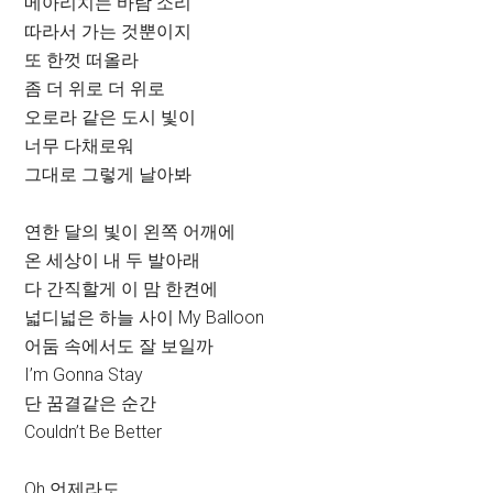
메아리치는 바람 소리
따라서 가는 것뿐이지
또 한껏 떠올라
좀 더 위로 더 위로
오로라 같은 도시 빛이
너무 다채로워
그대로 그렇게 날아봐
연한 달의 빛이 왼쪽 어깨에
온 세상이 내 두 발아래
다 간직할게 이 맘 한켠에
넓디넓은 하늘 사이 My Balloon
어둠 속에서도 잘 보일까
I’m Gonna Stay
단 꿈결같은 순간
Couldn’t Be Better
Oh 언제라도