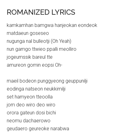
ROMANIZED LYRICS
kamkamhan bamgwa hanjeokan eondeok
matdaeun goseseo
nugunga nal bulleotji (Oh Yeah)
nun gamgo ttwieo ppalli meolliro
jogeumssik bareul tte
amureon gomin eopsi Oh-
maeil bodeon punggyeong geuppunilji
eodinga natseon neukkimilji
set hamyeon tteoolla
jom deo wiro deo wiro
orora gateun dosi bichi
neomu dachaerowo
geudaero geureoke narabwa