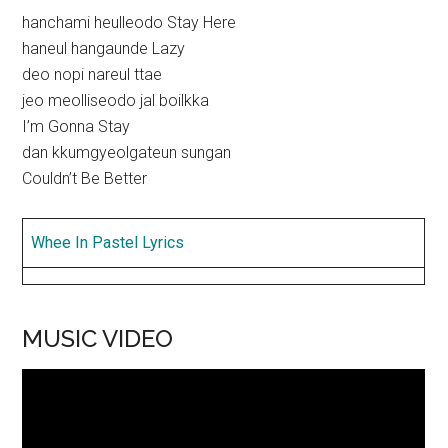
hanchami heulleodo Stay Here
haneul hangaunde Lazy
deo nopi nareul ttae
jeo meolliseodo jal boilkka
I’m Gonna Stay
dan kkumgyeolgateun sungan
Couldn’t Be Better
Whee In Pastel Lyrics
MUSIC VIDEO