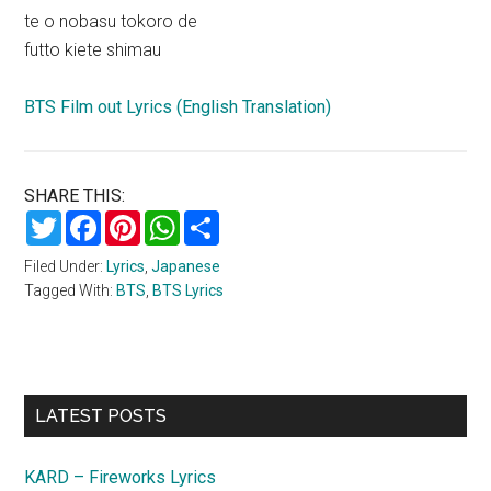
te o nobasu tokoro de
futto kiete shimau
BTS Film out Lyrics (English Translation)
SHARE THIS:
Twitter
Facebook
Pinterest
WhatsApp
Share
Filed Under:
Lyrics
,
Japanese
Tagged With:
BTS
,
BTS Lyrics
Primary
LATEST POSTS
Sidebar
KARD – Fireworks Lyrics