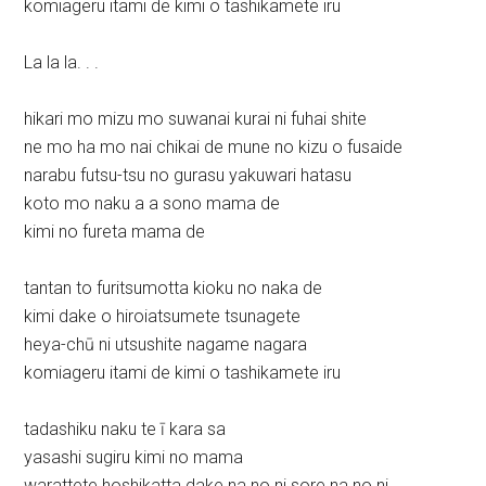
komiageru itami de kimi o tashikamete iru
La la la. . .
hikari mo mizu mo suwanai kurai ni fuhai shite
ne mo ha mo nai chikai de mune no kizu o fusaide
narabu futsu-tsu no gurasu yakuwari hatasu
koto mo naku a a sono mama de
kimi no fureta mama de
tantan to furitsumotta kioku no naka de
kimi dake o hiroiatsumete tsunagete
heya-chū ni utsushite nagame nagara
komiageru itami de kimi o tashikamete iru
tadashiku naku te ī kara sa
yasashi sugiru kimi no mama
warattete hoshikatta dake na no ni sore na no ni