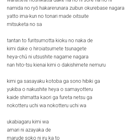
namida no ryō hakarerunara zuibun okurebase nagara
yatto ima-kun no tonari made oitsuite
mitsuketa no sa
tantan to furitsumotta kioku no naka de
kimi dake o hiroiatsumete tsunagete
heya-chū ni utsushite nagame nagara
nan hito-tsu kienai kimi o dakishimete nemuru
kimi ga sasayaku kotoba ga sono hibiki ga
yukiba o nakushite heya o samayotteru
kaide shimatta kaori ga fureta netsu ga
nokotteru uchi wa nokotteru uchi wa
ukabiagaru kimi wa
amari ni azayaka de
marude soko ni iru ka to