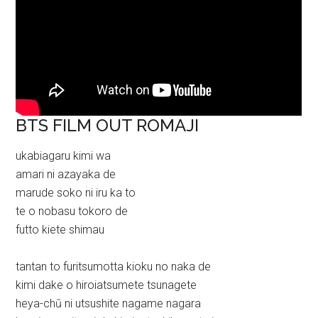
BTS FILM OUT ROMAJI
ukabiagaru kimi wa
amari ni azayaka de
marude soko ni iru ka to
te o nobasu tokoro de
futto kiete shimau
tantan to furitsumotta kioku no naka de
kimi dake o hiroiatsumete tsunagete
heya-chū ni utsushite nagame nagara