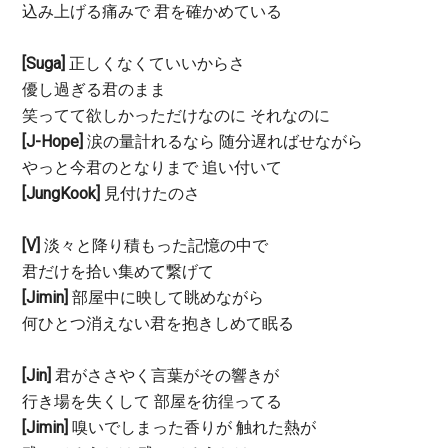
込み上げる痛みで 君を確かめている
[Suga]
正しくなくていいからさ
優し過ぎる君のまま
笑ってて欲しかっただけなのに それなのに
[J-Hope]
涙の量計れるなら 随分遅ればせながら
やっと今君のとなりまで 追い付いて
[JungKook]
見付けたのさ
[V]
淡々と降り積もった記憶の中で
君だけを拾い集めて繋げて
[Jimin]
部屋中に映して眺めながら
何ひとつ消えない君を抱きしめて眠る
[Jin]
君がささやく言葉がその響きが
行き場を失くして 部屋を彷徨ってる
[Jimin]
嗅いでしまった香りが 触れた熱が