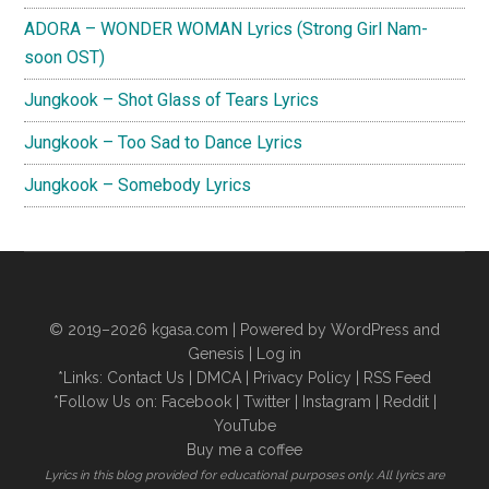
ADORA – WONDER WOMAN Lyrics (Strong Girl Nam-
soon OST)
Jungkook – Shot Glass of Tears Lyrics
Jungkook – Too Sad to Dance Lyrics
Jungkook – Somebody Lyrics
© 2019–2026
kgasa.com
| Powered by WordPress and
Genesis |
Log in
*Links:
Contact Us
|
DMCA
|
Privacy Policy
|
RSS Feed
*Follow Us on:
Facebook
|
Twitter
|
Instagram
|
Reddit
|
YouTube
Buy me a coffee
Lyrics in this blog provided for educational purposes only. All lyrics are