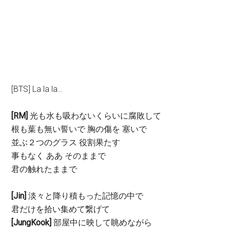
[BTS] La la la…
[RM]
光も水も吸わないくらいに腐敗して
根も葉も無い誓いで 胸の傷を 塞いで
並ぶ２つのグラス 役割果たす
事もなく ああ そのままで
君の触れたままで
[Jin]
淡々と降り積もった記憶の中で
君だけを拾い集めて繋げて
[JungKook]
部屋中に映して眺めながら