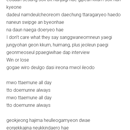
kyeone
dadeul namdeulcheoreom daechung ttaragaryeo haedo
naneun swipge an byeonhae
na daun naega doeryeo hae
I don’t care what they say sanggwaneomneun yaegi
jungyohan geon kkum, huimang, plus jeoleun paegi
geonmeoseul ppaegiwihae dap interview
Win or lose
gogae wiro deulgo dasi ireona mwol ileodo
mwo ttaemune all day
tto doemunne always
mwo ttaemune all day
tto doemunne always
geokjeong hajima heulleogamyeon dwae
eonjekkajina neukkindaero hae