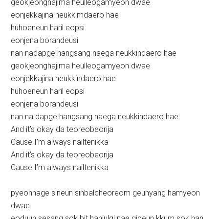
geokjeonghajima heulleogamyeon dwae
eonjekkajina neukkimdaero hae
huhoeneun haril eopsi
eonjena borandeusi
nan nadapge hangsang naega neukkindaero hae
geokjeonghajima heulleogamyeon dwae
eonjekkajina neukkindaero hae
huhoeneun haril eopsi
eonjena borandeusi
nan na dapge hangsang naega neukkindaero hae
And it’s okay da teoreobeorija
Cause I’m always nailtenikka
And it’s okay da teoreobeorija
Cause I’m always nailtenikka
pyeonhage sineun sinbalcheoreom geunyang hamyeon
dwae
eoduun sesang sok bit hanjulgi nae gipeun kkum sok han