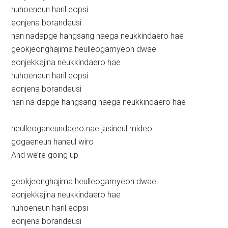
huhoeneun haril eopsi
eonjena borandeusi
nan nadapge hangsang naega neukkindaero hae
geokjeonghajima heulleogamyeon dwae
eonjekkajina neukkindaero hae
huhoeneun haril eopsi
eonjena borandeusi
nan na dapge hangsang naega neukkindaero hae
heulleoganeundaero nae jasineul mideo
gogaeneun haneul wiro
And we’re going up
geokjeonghajima heulleogamyeon dwae
eonjekkajina neukkindaero hae
huhoeneun haril eopsi
eonjena borandeusi