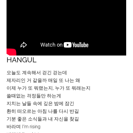
HANGUL
오늘도 계속해서 걷긴 걷는데
제자리인 거 같을까 매일 또 나는 왜
이제 누가 또 뭐랬는지, 누가 또 뭐래는지
쓸때없는 걱정들만 하는게
지치는 날들 속에 깊은 밤에 잠긴
환히 떠오르는 아침 나를 다시 반길
기분 좋은 소식들과 내 자신을 찾길
바라며 I’m rising