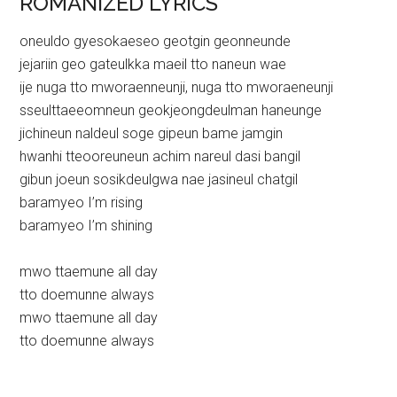
ROMANIZED LYRICS
oneuldo gyesokaeseo geotgin geonneunde
jejariin geo gateulkka maeil tto naneun wae
ije nuga tto mworaenneunji, nuga tto mworaeneunji
sseulttaeeomneun geokjeongdeulman haneunge
jichineun naldeul soge gipeun bame jamgin
hwanhi tteooreuneun achim nareul dasi bangil
gibun joeun sosikdeulgwa nae jasineul chatgil
baramyeo I’m rising
baramyeo I’m shining
mwo ttaemune all day
tto doemunne always
mwo ttaemune all day
tto doemunne always