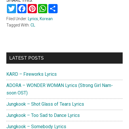
SHARE THIS:
Twitter
Facebook
Pinterest
WhatsApp
Share
Filed Under:
Lyrics
,
Korean
Tagged With:
CL
Primary
LATEST POSTS
Sidebar
KARD – Fireworks Lyrics
ADORA – WONDER WOMAN Lyrics (Strong Girl Nam-
soon OST)
Jungkook – Shot Glass of Tears Lyrics
Jungkook – Too Sad to Dance Lyrics
Jungkook – Somebody Lyrics